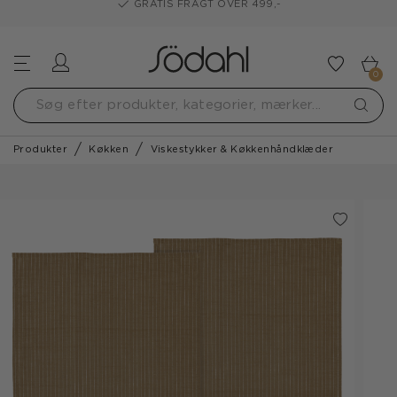
GRATIS FRAGT OVER 499,-
Log ind
Tilføj t
0
Produkter
Køkken
Viskestykker & Køkkenhåndklæder