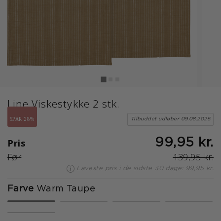
Line Viskestykke 2 stk.
SPAR 28%
Tilbuddet udløber 09.08.2026
Pris
99,95 kr.
Før
139,95 kr.
Laveste pris i de sidste 30 dage: 99,95 kr.
Farve
Warm Taupe
valgte