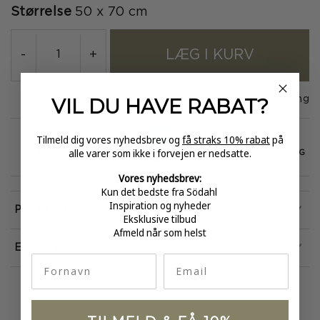
Størrelse
50 x 70 cm
LÆG I KURV
-
+
VIL DU HAVE
RABAT?
På lager
1-3 dages levering
Tilmeld dig vores nyhedsbrev og
få straks 10% rabat
på
alle varer som ikke i forvejen er nedsatte.
GRATIS FRAGT
E-MÆRKET
HURTIG LEVERING
over 499
certificeret
1-3 hverdage
Vores nyhedsbrev:
Kun det bedste fra Södahl
Inspiration og nyheder
Produktinformation
Eksklusive tilbud
Afmeld når som helst
Egenskaber
fornavn
Email