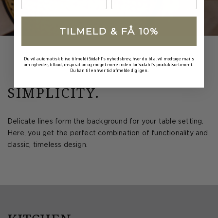
TILMELD & FÅ 10%
Du vil automatisk blive tilmeldt Södahl's nyhedsbrev, hvor du bl.a. vil modtage mails
om nyheder, tilbud, inspiration og meget mere inden for Södahl's produktsortiment.
Du kan til enhver tid afmelde dig igen.
SIMPLICITY.
Delicate lines form the background for your table setting.
Here, you get the perfect combination of functionality and
classic, timeless de­sign.