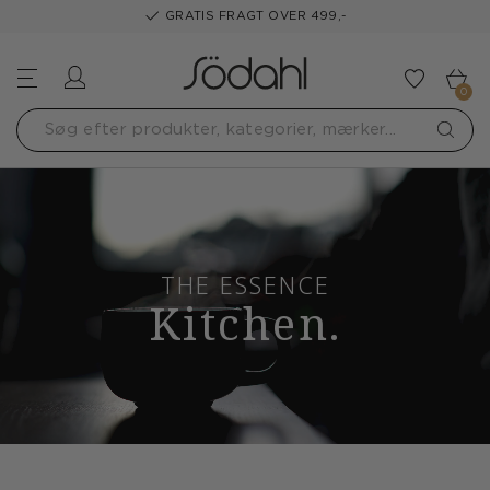
GRATIS FRAGT OVER 499,-
Log ind
Tilføj t
0
THE ESSENCE
Kitchen.