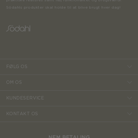
praktiske features samt høj funktionalitet og brugsværdi.
Södahls produkter skal holde til at blive brugt hver dag!
FØLG OS
OM OS
KUNDESERVICE
KONTAKT OS
NEM BETALING