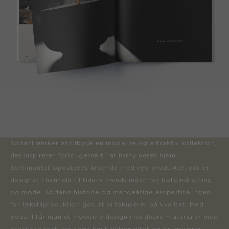
Södahl ønsker at tilbyde en moderne og attraktiv kollektion,
der inspirerer forbrugerne til at forny deres hjem.
Sortimentet opdateres løbende med nye produkter, der er
designet i henhold til tidens trends inden for boligindretning
og mode. Södahls historie og mangeårige ekspertise inden
for tekstilproduktion gør, at vi fokuserer på kvalitet. Med
Södahl får man et moderne design i holdbare materialer med