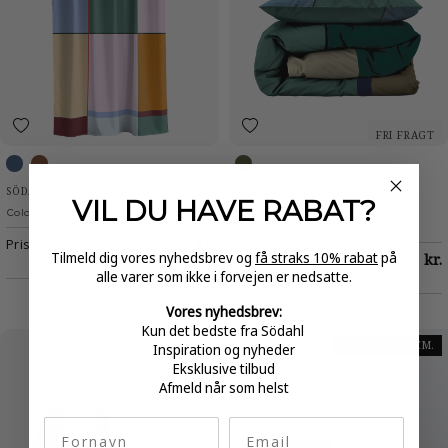
FRI FRAGT
Blue
Rosewood
Sea Green
SÖDAHL
SÖDAHL
VIL DU HAVE
RABAT?
Colour Block Badeforhæng
Colour Block Sengetøj
140 x 220 cm
Pris
299,95 kr.
Tilmeld dig vores nyhedsbrev og
få straks 10% rabat
på
Pris
649,00 kr.
alle varer som ikke i forvejen er nedsatte.
Vores nyhedsbrev:
Kun det bedste fra Södahl
PRISEN ER PR. CM.
Inspiration og nyheder
Eksklusive tilbud
Afmeld når som helst
fornavn
Email