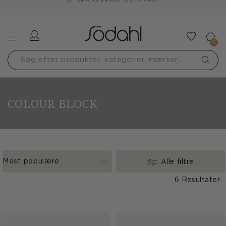
GRATIS FRAGT OVER 499,-
Log ind
Tilføj t
0
COLOUR BLOCK
Alle filtre
6 Resultater