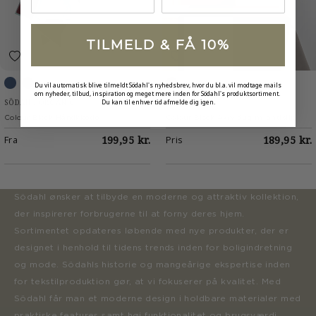
TILMELD & FÅ 10%
Du vil automatisk blive tilmeldt Södahl's nyhedsbrev, hvor du bl.a. vil modtage mails
om nyheder, tilbud, inspiration og meget mere inden for Södahl's produktsortiment.
Blue
Rosewood
Rosewood
Du kan til enhver tid afmelde dig igen.
SÖDAHL ORGANIC
SÖDAHL
Colour Block Håndklæde
Colour Block Akryldug m. antislip
Fra
199,95 kr.
Pris
189,95 kr.
Södahl ønsker at tilbyde en moderne og attraktiv kollektion,
der inspirerer forbrugerne til at forny deres hjem.
Sortimentet opdateres løbende med nye produkter, der er
designet i henhold til tidens trends inden for boligindretning
og mode. Södahls historie og mangeårige ekspertise inden
for tekstilproduktion gør, at vi fokuserer på kvalitet. Med
Södahl får man et moderne design i holdbare materialer med
praktiske features samt høj funktionalitet og brugsværdi.