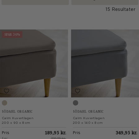
15 Resultater
SPAR 36%
Taupe
Stone Grey
SÖDAHL ORGANIC
SÖDAHL ORGANIC
Calm Kuvertlagen
Calm Kuvertlagen
200 x 90 x 8 cm
200 x 140 x 8 cm
Pris
189,95 kr.
Pris
349,95 kr.
Før
299,95 kr.