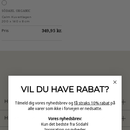
White
SÖDAHL ORGANIC
Calm Kuvertlagen
200 x 140 x 8 cm
Pris
349,95 kr.
Ofte stillede spørgsmål
VIL DU HAVE
RABAT?
Hvad er et kuvertlagen?
Tilmeld dig vores nyhedsbrev og
få straks 10% rabat
på
alle varer som ikke i forvejen er nedsatte.
Vores nyhedsbrev:
Hvilken type madras passer et kuvertlagen til?
Kun det bedste fra Södahl
Inspiration og nyheder