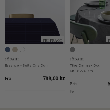
FRI FRAGT
F
Navy blue
Nature
Optisk hvid
Ash
SÖDAHL
SÖDAHL
Essence – Suite One Dug
Tiles Damask Dug
140 x 270 cm
799,00 kr.
Fra
Pris
Før