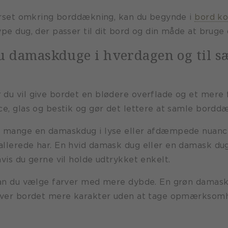
verset omkring borddækning, kan du begynde i
bord ko
pe dug, der passer til dit bord og din måde at bruge 
 damaskduge i hverdagen og til s
du vil give bordet en blødere overflade og et mere 
e, glas og bestik og gør det lettere at samle borddæk
r mange en damaskdug i lyse eller afdæmpede nuance
llerede har. En hvid damask dug eller en damask dug 
vis du gerne vil holde udtrykket enkelt.
 kan du vælge farver med mere dybde. En grøn damask
giver bordet mere karakter uden at tage opmærksomh