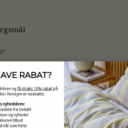
ørgsmål
g?
HAVE
RABAT?
 en damask dug til borddækningen?
edsbrev og
få straks 10% rabat
på
kke i forvejen er nedsatte.
maskduge i hverdagen og til gæster?
s nyhedsbrev:
bedste fra Södahl
ation og nyheder
klusive tilbud
d når som helst
n rigtige størrelse damaskdug?