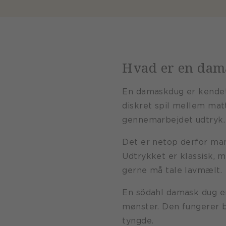
Hvad er en dam
En damaskdug er kendete
diskret spil mellem matt
gennemarbejdet udtryk.
Det er netop derfor ma
Udtrykket er klassisk, m
gerne må tale lavmælt.
En södahl damask dug er 
mønster. Den fungerer b
tyngde.