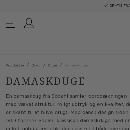
GRATIS FRA
Log ind
Produkter
Bord
Duge
Damaskduge
DAMASKDUGE
En damaskdug fra Södahl samler borddækningen
med vævet struktur, roligt udtryk og en kvalitet, d
er skabt til at blive brugt. Med dansk design siden
1963 forener Södahl klassiske damaskduge med e
enkel, nutidig æstetik, der passer til både hverdag