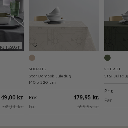
RI FRAGT
Beige
Forest gr
SÖDAHL
SÖDAHL
Star Damask Juledug
Star Juledu
140 x 220 cm
Pris
549,00 kr.
479,95 kr.
Pris
Før
749,00 kr.
Før
699,95 kr.