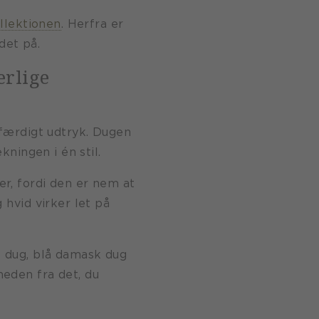
llektionen
. Herfra er
det på.
ærlige
færdigt udtryk. Dugen
ningen i én stil.
r, fordi den er nem at
hvid virker let på
 dug, blå damask dug
eden fra det, du