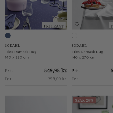
FRI FRAGT
F
Indigo
White
SÖDAHL
SÖDAHL
Tiles Damask Dug
Tiles Damask Dug
140 x 320 cm
140 x 270 cm
549,95 kr.
Pris
Pris
Før
799,00 kr.
Før
SPAR 26%