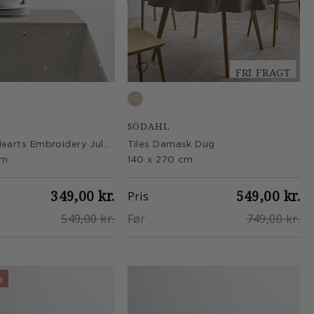
FRI FRAGT
Taupe
SÖDAHL
Christmas Hearts Embroidery Juledug
Tiles Damask Dug
cm
140 x 270 cm
349,00 kr.
549,00 kr.
Pris
549,00 kr.
Før
749,00 kr.
%