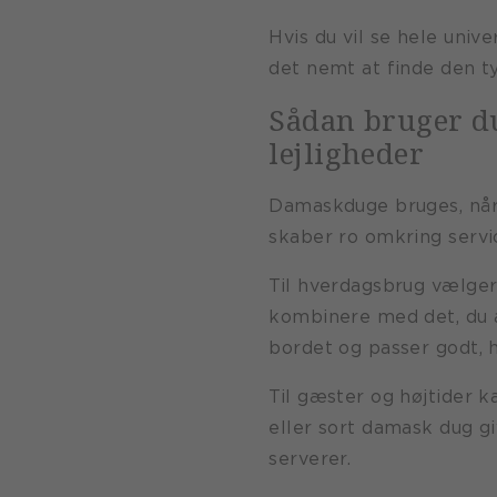
Hvis du vil se hele uni
det nemt at finde den ty
Sådan bruger du
lejligheder
Damaskduge bruges, når 
skaber ro omkring servic
Til hverdagsbrug vælge
kombinere med det, du a
bordet og passer godt, h
Til gæster og højtider
eller sort damask dug 
serverer.