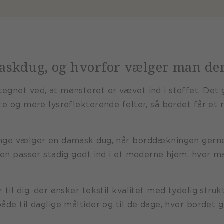
askdug, og hvorfor vælger man de
gnet ved, at mønsteret er vævet ind i stoffet. Det 
e og mere lysreflekterende felter, så bordet får et r
nge vælger en damask dug, når borddækningen gerne
en passer stadig godt ind i et moderne hjem, hvor ma
til dig, der ønsker tekstil kvalitet med tydelig struk
åde til daglige måltider og til de dage, hvor bordet