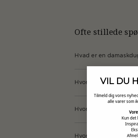
Ofte stillede sp
Hvad er en damaskdu
VIL DU 
Hvorfor vælger mange
Tilmeld dig vores nyh
alle varer som i
Hvordan bruger du da
Vore
Kun det 
Inspir
Eks
Afmel
Hvordan vælger du de