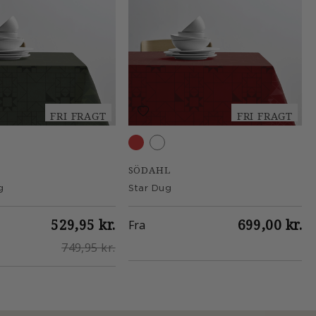
FRI FRAGT
FRI FRAGT
een
Red
Optisk hvid
SÖDAHL
g
Star Dug
529,95 kr.
699,00 kr.
Fra
749,95 kr.