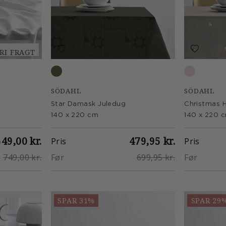
RI FRAGT
Forest green
Rose
SÖDAHL
SÖDAHL
Star Damask Juledug
140 x 220 cm
140 x 220 
549,00 kr.
479,95 kr.
Pris
Pris
749,00 kr.
Før
699,95 kr.
Før
SPAR 31%
SPAR 29