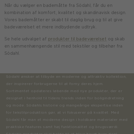
Når du vælger en bademåtte fra Södahl, får du en
kombination af komfort, kvalitet og skandinavisk design.
Vores bademåtter er skabt til daglig brug og til at give
badeværelset et mere indbydende udtryk.
Se hele udvalget af
produkter til badeværelset
og skab
en sammenhængende stil med tekstiler og tilbehør fra
Södahl.
Södahl ønsker at tilbyde en moderne og attraktiv kollektion,
der inspirerer forbrugerne til at forny deres hjem.
Sortimentet opdateres løbende med nye produkter, der er
designet i henhold til tidens trends inden for boligindretning
og mode. Södahls historie og mangeårige ekspertise inden
for tekstilproduktion gør, at vi fokuserer på kvalitet. Med
Södahl får man et moderne design i holdbare materialer med
praktiske features samt høj funktionalitet og brugsværdi.