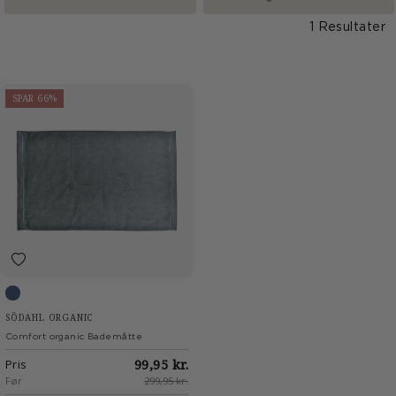
1 Resultater
SPAR 66%
China blue
SÖDAHL ORGANIC
Comfort organic Bademåtte
Pris
99,95 kr.
Før
299,95 kr.