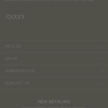
Södahls produkter skal holde til at blive brugt hver dag!
FØLG OS
OM OS
KUNDESERVICE
KONTAKT OS
NEM BETALING