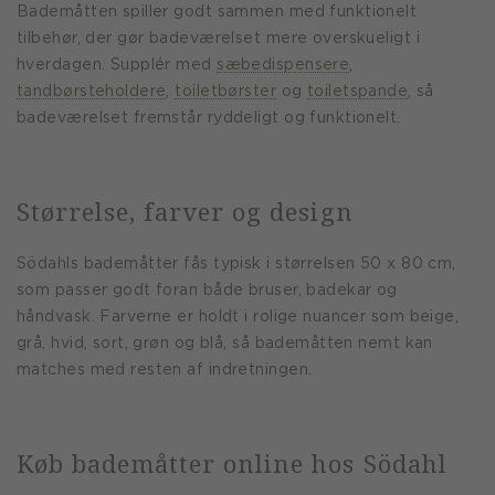
Bademåtten spiller godt sammen med funktionelt
tilbehør, der gør badeværelset mere overskueligt i
hverdagen. Supplér med
sæbedispensere
,
tandbørsteholdere
,
toiletbørster
og
toiletspande
, så
badeværelset fremstår ryddeligt og funktionelt.
Størrelse, farver og design
Södahls bademåtter fås typisk i størrelsen 50 x 80 cm,
som passer godt foran både bruser, badekar og
håndvask. Farverne er holdt i rolige nuancer som beige,
grå, hvid, sort, grøn og blå, så bademåtten nemt kan
matches med resten af indretningen.
Køb bademåtter online hos Södahl