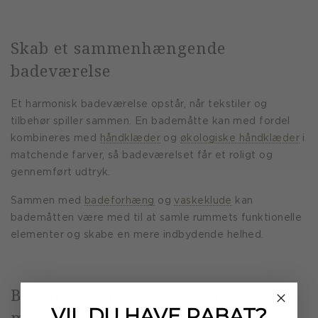
Skab et sammenhængende
badeværelse
Et harmonisk badeværelse opstår, når tekstiler og
tilbehør spiller sammen. En bademåtte kan med fordel
kombineres med
håndklæder
og
økologiske håndklæder
i
matchende farver, så badeværelset får et roligt og
gennemført udtryk.
Sammen med
badeforhæng
og
vaskeklude
kan
bademåtten være med til at samle rummets funktionelle
elementer og skabe en mere indbydende helhed.
Bademåtter i bomuld og økologiske
VIL DU HAVE
RABAT?
materialer