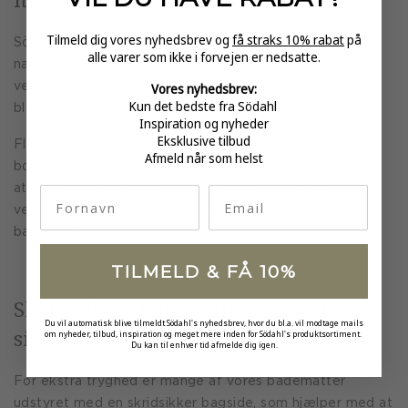
Tilmeld dig vores nyhedsbrev og
få straks 10% rabat
på
Södahls bademåtter er fremstillet i bomuld, som er et
alle varer som ikke i forvejen er nedsatte.
naturligt og slidstærkt materiale. Bomuld er særligt
Vores nyhedsbrev:
velegnet til bademåtter, da det både er absorberende,
Kun det bedste fra Södahl
blødt og behageligt at træde på.
Inspiration og nyheder
Eksklusive tilbud
Flere af vores bademåtter er produceret i økologisk
Afmeld når som helst
bomuld og er OEKO TEX certificerede, hvilket betyder,
at de er testet fri for skadelige stoffer. Det gør dem
fornavn
Email
velegnede til hele familien og til daglig brug på
badeværelset.
TILMELD & FÅ 10%
Skridsikker bademåtte og øget
Du vil automatisk blive tilmeldt Södahl's nyhedsbrev, hvor du bl.a. vil modtage mails
sikkerhed
om nyheder, tilbud, inspiration og meget mere inden for Södahl's produktsortiment.
Du kan til enhver tid afmelde dig igen.
For ekstra tryghed er mange af vores bademåtter
udstyret med en skridsikker bagside, som hjælper med at