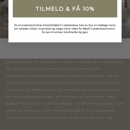
TILMELD & FÅ 10%
Du vil automatisk blive tilmeldt Södahl's nyhedsbrev, hvor du bl.a. vil modtage mails
om nyheder, tilbud, inspiration og meget mere inden for Södahl's produktsortiment.
Du kan til enhver tid afmelde dig igen.
Södahl ønsker at tilbyde en moderne og attraktiv kollektion,
der inspirerer forbrugerne til at forny deres hjem.
Sortimentet opdateres løbende med nye produkter, der er
designet i henhold til tidens trends inden for boligindretning
og mode. Södahls historie og mangeårige ekspertise inden
for tekstilproduktion gør, at vi fokuserer på kvalitet. Med
Södahl får man et moderne design i holdbare materialer med
praktiske features samt høj funktionalitet og brugsværdi.
Södahls produkter skal holde til at blive brugt hver dag!