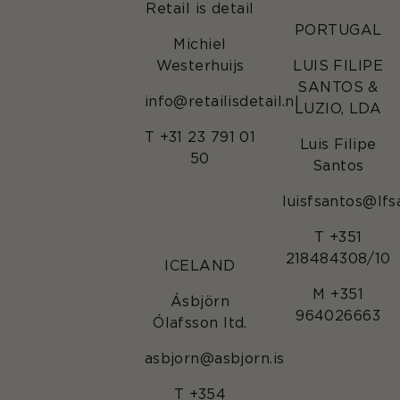
Retail is detail
PORTUGAL
Michiel
Westerhuijs
LUIS FILIPE
SANTOS &
info@retailisdetail.nl
LUZIO, LDA
T +31 23 791 01
Luis Filipe
50
Santos
luisfsantos@lf
T +351
218484308/10
ICELAND
M +351
Ásbjörn
964026663
Ólafsson ltd.
asbjorn@asbjorn.is
T +354