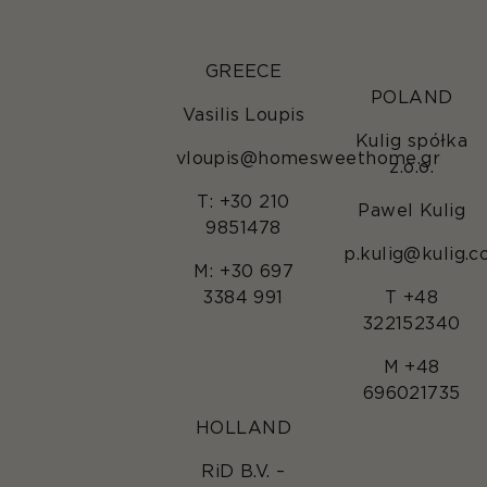
GREECE
POLAND
Vasilis Loupis
Kulig spółka
vloupis@homesweethome.gr
z.o.o.
T: +30 210
Pawel Kulig
9851478
p.kulig@kulig.c
M: +30 697
3384 991
T +48
322152340
M +48
696021735
HOLLAND
RiD B.V. –