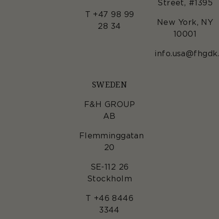
Street, #1395
T +47 98 99
New York, NY
28 34
10001
info.usa@fhgdk
SWEDEN
F&H GROUP
AB
Flemminggatan
20
SE-112 26
Stockholm
T +46 8446
3344