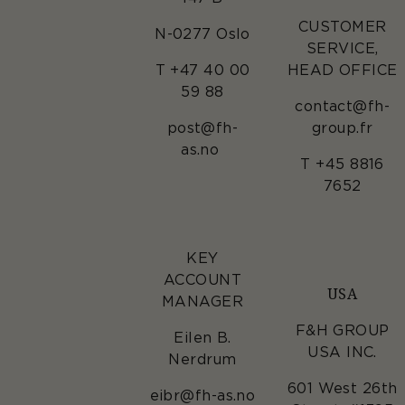
CUSTOMER
N-0277 Oslo
SERVICE,
T +47 40 00
HEAD OFFICE
59 88
contact@fh-
post@fh-
group.fr
as.no
T +45 8816
7652
KEY
ACCOUNT
USA
MANAGER
F&H GROUP
Eilen B.
USA INC.
Nerdrum
601 West 26th
eibr@fh-as.no