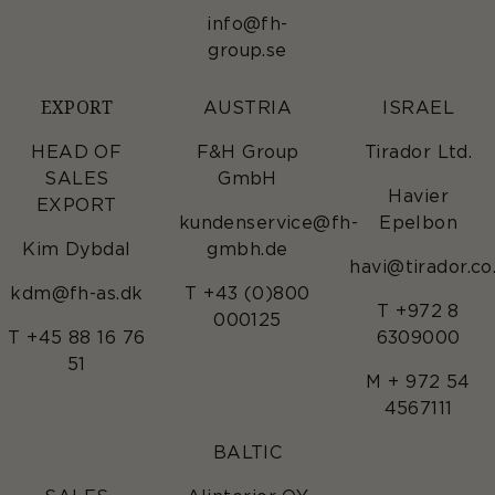
info@fh-
group.se
EXPORT
AUSTRIA
ISRAEL
HEAD OF
F&H Group
Tirador Ltd.
SALES
GmbH
Havier
EXPORT
kundenservice@fh-
Epelbon
Kim Dybdal
gmbh.de
havi@tirador.co.
kdm@fh-as.dk
T +43 (0)800
T +972 8
000125
T +45 88 16 76
6309000
51
M + 972 54
4567111
BALTIC