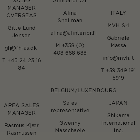
SALES
Alinterior OY
MANAGER
Alina
ITALY
OVERSEAS
Snellman
MVH Srl
Gitte Lund
alina@alinterior.fi
Jensen
Gabriele
M +358 (0)
Massa
glj@fh-as.dk
408 668 688
info@mvh.it
T +45 24 23 16
84
T +39 349 191
5919
BELGIUM/LUXEMBOURG
Sales
JAPAN
AREA SALES
representative
MANAGER
Shikama
Gwenny
International
Rasmus Kjær
Masschaele
Inc.
Rasmussen