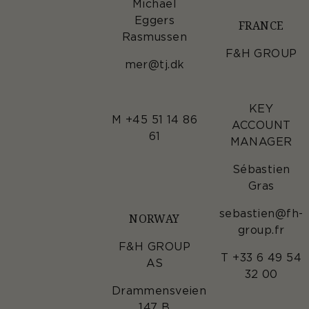
Michael
Eggers
FRANCE
Rasmussen
F&H GROUP
mer@tj.dk
KEY
M +45 51 14 86
ACCOUNT
61
MANAGER
Sébastien
Gras
sebastien@fh-
NORWAY
group.fr
F&H GROUP
T +33 6 49 54
AS
32 00
Drammensveien
147 B