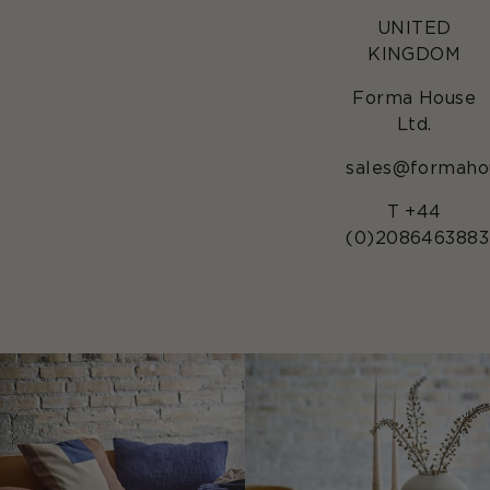
UNITED
KINGDOM
Forma House
Ltd.
sales@formahou
T +44
(0)2086463883