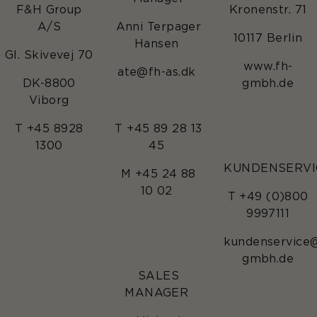
F&H Group
Kronenstr. 71
A/S
Anni Terpager
10117 Berlin
Hansen
Gl. Skivevej 70
www.fh-
ate@fh-as.dk
DK-8800
gmbh.de
Viborg
T +45 8928
T +45 89 28 13
1300
45
KUNDENSERVI
M +45 24 88
10 02
T +49 (0)800
9997111
kundenservice
gmbh.de
SALES
MANAGER