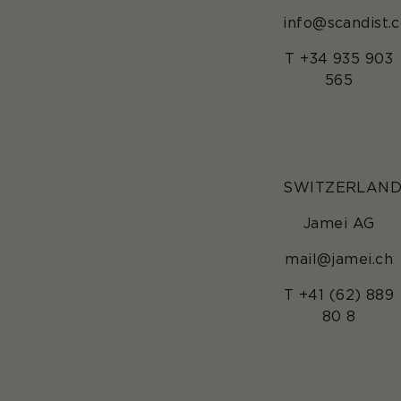
info@scandist.
T +34 935 903
565
SWITZERLAN
Jamei AG
mail@jamei.ch
T +41 (62) 889
80 8