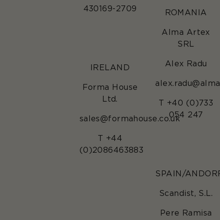
430169-2709
ROMANIA
Alma Artex
SRL
Alex Radu
IRELAND
alex.radu@alma
Forma House
Ltd.
T +40 (0)733
054 247
sales@formahouse.co.uk
T +44
(0)2086463883
SPAIN/ANDOR
Scandist, S.L.
Pere Ramisa