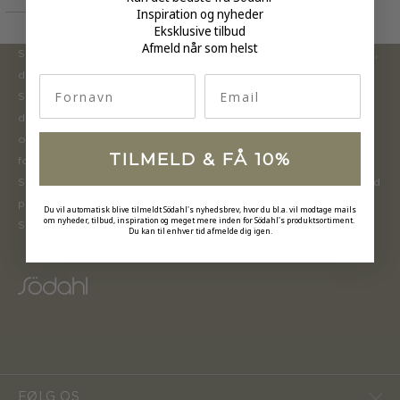
Inspiration og nyheder
Eksklusive tilbud
Afmeld når som helst
Södahl ønsker at tilbyde en moderne og attraktiv kollektion,
der inspirerer forbrugerne til at forny deres hjem.
fornavn
Email
Sortimentet opdateres løbende med nye produkter, der er
designet i henhold til tidens trends inden for boligindretning
og mode. Södahls historie og mangeårige ekspertise inden
TILMELD & FÅ 10%
for tekstilproduktion gør, at vi fokuserer på kvalitet. Med
Södahl får man et moderne design i holdbare materialer med
praktiske features samt høj funktionalitet og brugsværdi.
Du vil automatisk blive tilmeldt Södahl's nyhedsbrev, hvor du bl.a. vil modtage mails
om nyheder, tilbud, inspiration og meget mere inden for Södahl's produktsortiment.
Södahls produkter skal holde til at blive brugt hver dag!
Du kan til enhver tid afmelde dig igen.
FØLG OS