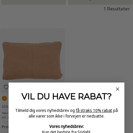
1 Resultater
FRI FRAGT
VIL DU HAVE
RABAT?
Camel
SÖDAHL
Tilmeld dig vores nyhedsbrev og
få straks 10% rabat
på
Wave Knit Pudebetræk
alle varer som ikke i forvejen er nedsatte.
40 x 60 cm
Vores nyhedsbrev:
Pris
499,95 kr.
Kun det bedste fra Södahl