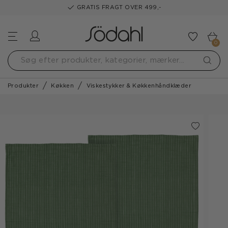
GRATIS FRAGT OVER 499,-
Log ind
Tilføj t
0
Produkter
Køkken
Viskestykker & Køkkenhåndklæder