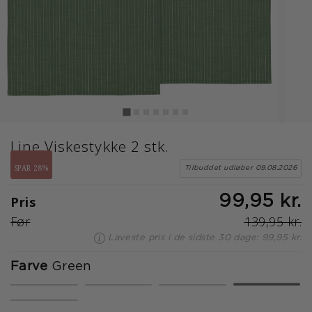
Line Viskestykke 2 stk.
SPAR 28%
Tilbuddet udløber 09.08.2026
Pris
99,95 kr.
Før
139,95 kr.
Laveste pris i de sidste 30 dage: 99,95 kr.
Farve
Green
valgte