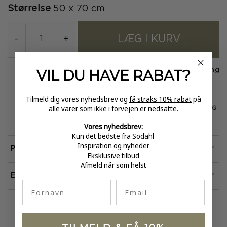
Størrelse
50 x 70 cm
LÆG I KURV
-
+
VIL DU HAVE
RABAT?
På lager
1-3 dages levering
Tilmeld dig vores nyhedsbrev og
få straks 10% rabat
på
alle varer som ikke i forvejen er nedsatte.
GRATIS FRAGT
E-MÆRKET
HURTIG LEVERING
over 499
certificeret
1-3 hverdage
Vores nyhedsbrev:
Kun det bedste fra Södahl
Inspiration og nyheder
Produktinformation
Eksklusive tilbud
Afmeld når som helst
Egenskaber
fornavn
Email