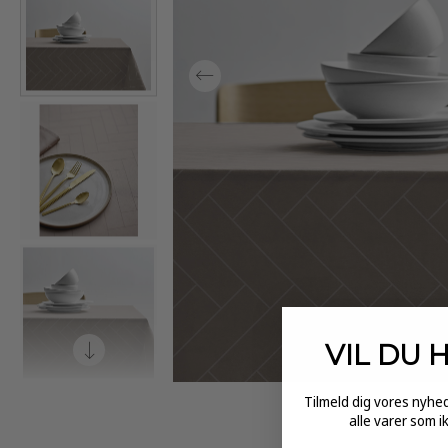
VIL DU 
Tilmeld dig vores nyh
alle varer som i