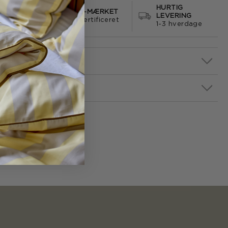
HURTIG
S FRAGT
E-MÆRKET
LEVERING
499
certificeret
1-3 hverdage