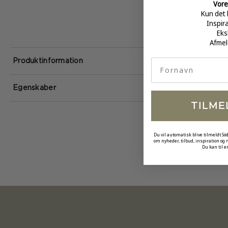
Vore
Kun det 
Inspir
Eks
Afmel
fornavn
Produktinformation
Egenskaber
TILME
Du vil automatisk blive tilmeldt Sö
om nyheder, tilbud, inspiration og
Du kan til e