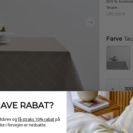
100 % bomul
Taupe
Læs mere
Dette produkt
den længde du 
Den længde, d
muligt at opde
Farve
Ta
-
HAVE
RABAT?
edsbrev og
få straks 10% rabat
på
kke i forvejen er nedsatte.