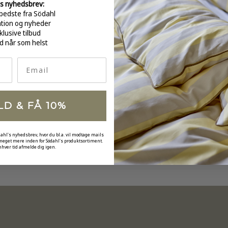
s nyhedsbrev:
bedste fra Södahl
GRATI
over 
ation og nyheder
klusive tilbud
d når som helst
Email
LD & FÅ 10%
dahl's nyhedsbrev, hvor du bl.a. vil modtage mails
 meget mere inden for Södahl's produktsortiment.
nhver tid afmelde dig igen.