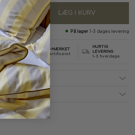
LÆG I KURV
+
På lager
1-3 dages levering
HURTIG
S FRAGT
E-MÆRKET
LEVERING
499
certificeret
1-3 hverdage