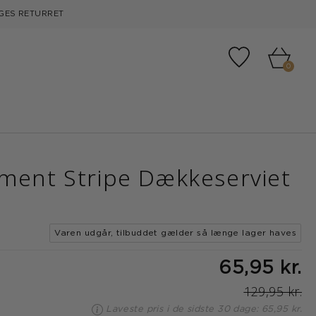
GES RETURRET
Tilføj til fa
0
ment Stripe Dækkeserviet
Varen udgår, tilbuddet gælder så længe lager haves
65,95 kr.
129,95 kr.
Laveste pris i de sidste 30 dage: 65,95 kr.