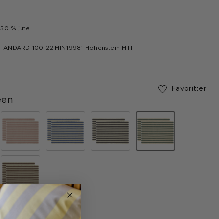
50 % jute
ANDARD 100 22.HIN.19981 Hohenstein HTTI
Favoritter
een
valgte
33 x 48 cm