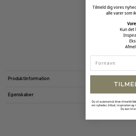
Tilmeld dig vores nyh
alle varer som i
Vore
Kun det 
Inspir
Eks
Afmel
fornavn
Produktinformation
TILME
Egenskaber
Du vil automatisk blive tilmeldt Sö
om nyheder, tilbud, inspiration og
Du kan til e