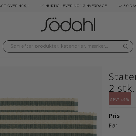
GT OVER 499,-
HURTIG LEVERING 1-3 HVERDAGE
30 DA
State
2 stk.
SPAR 49%
Pris
Før