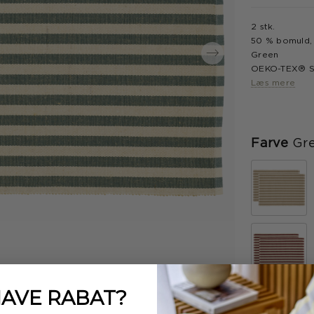
2 stk.
50 % bomuld, 
Green
OEKO-TEX® ST
Læs mere
Farve
Gr
HAVE
RABAT?
Størrelse