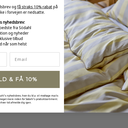
edsbrev og
få straks 10% rabat
på
kke i forvejen er nedsatte.
-
s nyhedsbrev:
bedste fra Södahl
ation og nyheder
klusive tilbud
d når som helst
GRATI
over 
Email
LD & FÅ 10%
dahl's nyhedsbrev, hvor du bl.a. vil modtage mails
 meget mere inden for Södahl's produktsortiment.
nhver tid afmelde dig igen.