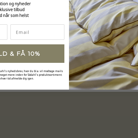
ation og nyheder
klusive tilbud
d når som helst
Email
LD & FÅ 10%
dahl's nyhedsbrev, hvor du bl.a. vil modtage mails
 meget mere inden for Södahl's produktsortiment.
nhver tid afmelde dig igen.