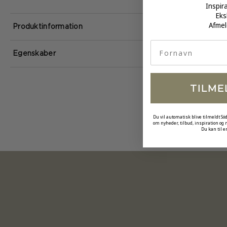
Inspir
Eks
Afmel
Produktinformation
fornavn
Egenskaber
TILME
Du vil automatisk blive tilmeldt Sö
om nyheder, tilbud, inspiration og
Du kan til e