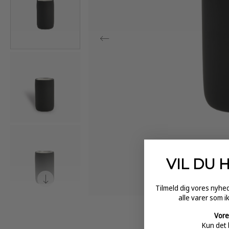
VIL DU 
Tilmeld dig vores nyh
alle varer som i
Vore
Kun det 