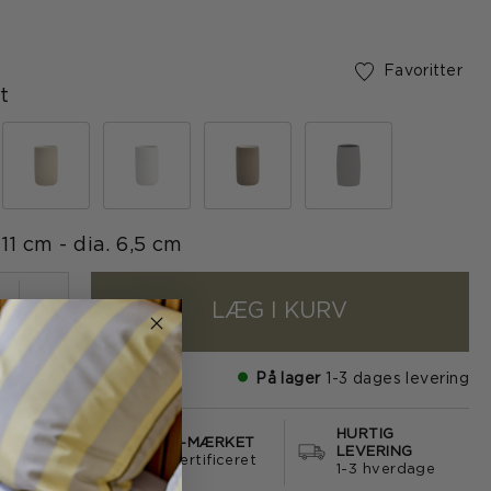
Favoritter
t
e
11 cm - dia. 6,5 cm
LÆG I KURV
+
På lager
1-3 dages levering
HURTIG
S FRAGT
E-MÆRKET
LEVERING
499
certificeret
1-3 hverdage