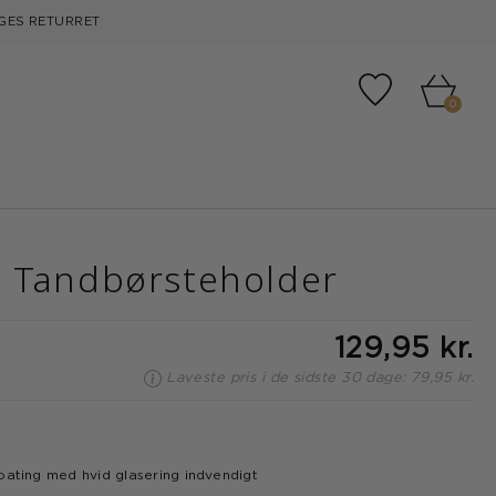
GES RETURRET
Tilføj til fa
0
 Tandbørsteholder
129,95 kr.
Laveste pris i de sidste 30 dage: 79,95 kr.
m
oating med hvid glasering indvendigt