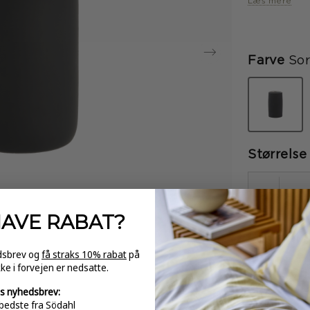
Læs mere
Farve
Sor
valgt
Størrelse
-
HAVE
RABAT?
edsbrev og
få straks 10% rabat
på
kke i forvejen er nedsatte.
GRATI
s nyhedsbrev:
over 
bedste fra Södahl