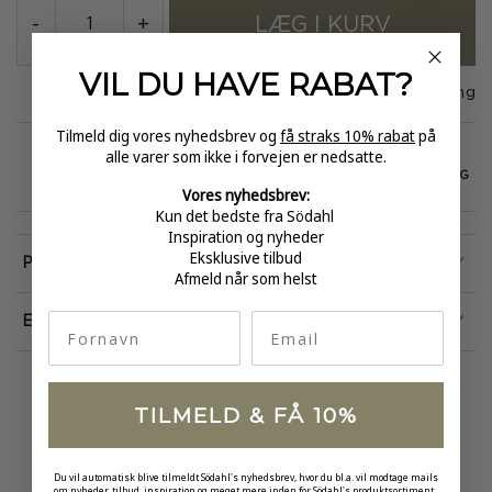
LÆG I KURV
-
+
VIL DU HAVE
RABAT?
På lager
1-3 dages levering
Tilmeld dig vores nyhedsbrev og
få straks 10% rabat
på
alle varer som ikke i forvejen er nedsatte.
GRATIS FRAGT
E-MÆRKET
HURTIG LEVERING
Vores nyhedsbrev:
over 499
certificeret
1-3 hverdage
Kun det bedste fra Södahl
Inspiration og nyheder
Eksklusive tilbud
Produktinformation
Afmeld når som helst
fornavn
Email
Egenskaber
TILMELD & FÅ 10%
Du vil automatisk blive tilmeldt Södahl's nyhedsbrev, hvor du bl.a. vil modtage mails
om nyheder, tilbud, inspiration og meget mere inden for Södahl's produktsortiment.