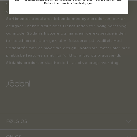
Du kan til enhver tid afmelde dig igen.
Södahl ønsker at tilbyde en moderne og attraktiv kollektion,
der inspirerer forbrugerne til at forny deres hjem.
Sortimentet opdateres løbende med nye produkter, der er
designet i henhold til tidens trends inden for boligindretning
og mode. Södahls historie og mangeårige ekspertise inden
for tekstilproduktion gør, at vi fokuserer på kvalitet. Med
Södahl får man et moderne design i holdbare materialer med
praktiske features samt høj funktionalitet og brugsværdi.
Södahls produkter skal holde til at blive brugt hver dag!
FØLG OS