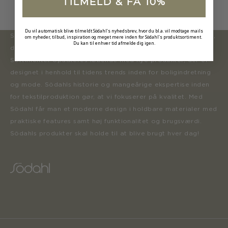
TILMELD & FÅ 10%
Du vil automatisk blive tilmeldt Södahl's nyhedsbrev, hvor du bl.a. vil modtage mails
Södahl ønsker at tilbyde en moderne og attraktiv kollektion,
om nyheder, tilbud, inspiration og meget mere inden for Södahl's produktsortiment.
Du kan til enhver tid afmelde dig igen.
der inspirerer forbrugerne til at forny deres hjem.
Sortimentet opdateres løbende med nye produkter, der er
designet i henhold til tidens trends inden for boligindretning
og mode. Södahls historie og mangeårige ekspertise inden
for tekstilproduktion gør, at vi fokuserer på kvalitet. Med
Södahl får man et moderne design i holdbare materialer med
praktiske features samt høj funktionalitet og brugsværdi.
Södahls produkter skal holde til at blive brugt hver dag!