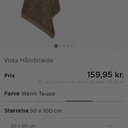
Vista Håndklæde
Pris
159,95 kr.
Laveste pris i de sidste 30 dage: 115,95 kr.
Farve
Warm Taupe
valgte
Størrelse
50 x 100 cm
50 x 100 cm