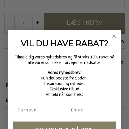
LÆG I KURV
-
+
VIL DU HAVE
RABAT?
På lager
1-3 dages levering
Tilmeld dig vores nyhedsbrev og
få straks 10% rabat
på
alle varer som ikke i forvejen er nedsatte.
GRATIS FRAGT
E-MÆRKET
HURTIG LEVERING
over 499
certificeret
1-3 hverdage
Vores nyhedsbrev:
Kun det bedste fra Södahl
Inspiration og nyheder
Produktinformation
Eksklusive tilbud
Afmeld når som helst
Egenskaber
fornavn
Email