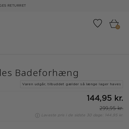
GES RETURRET
Tilføj til fa
0
les Badeforhæng
Varen udgår, tilbuddet gælder så længe lager haves
144,95 kr.
299,95 kr.
Laveste pris i de sidste 30 dage: 144,95 kr.