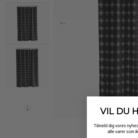
VIL DU 
Tilmeld dig vores nyh
alle varer som i