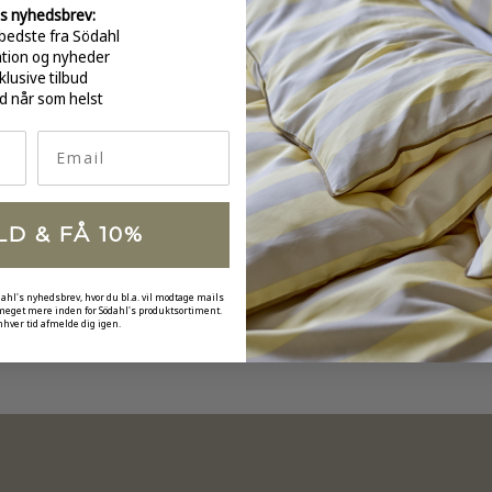
s nyhedsbrev:
bedste fra Södahl
GRATI
ation og nyheder
over 
klusive tilbud
d når som helst
Email
LD & FÅ 10%
dahl's nyhedsbrev, hvor du bl.a. vil modtage mails
 meget mere inden for Södahl's produktsortiment.
nhver tid afmelde dig igen.