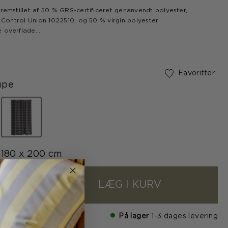
fremstillet af 50 % GRS-certificeret genanvendt polyester,
f Control Union 1022510, og 50 % virgin polyester
e overflade
hulbredde 1 cm i toppen
opsyning i bunden
ANDARD 100 21.HCN.74926 Hohenstein HTTI
Favoritter
upe
valgte
180 x 200 cm
LÆG I KURV
+
På lager
1-3 dages levering