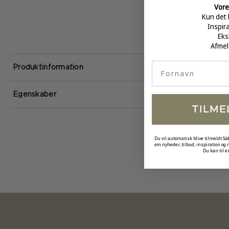
Vore
Kun det 
Inspir
Eks
Afmel
fornavn
Produktinformation
Egenskaber
TILME
Du vil automatisk blive tilmeldt Sö
om nyheder, tilbud, inspiration og
Du kan til e