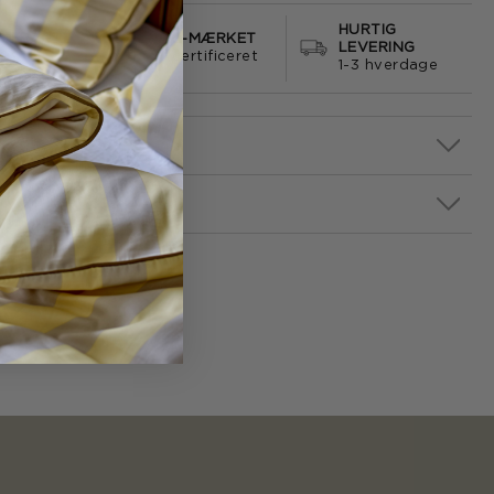
HURTIG
S FRAGT
E-MÆRKET
LEVERING
499
certificeret
1-3 hverdage