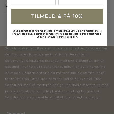
Egenskaber
TILMELD & FÅ 10%
Du vil automatisk blive tilmeldt Södahl's nyhedsbrev, hvor du bl.a. vil modtage mails
om nyheder, tilbud, inspiration og meget mere inden for Södahl's produktsortiment.
Du kan til enhver tid afmelde dig igen.
Södahl ønsker at tilbyde en moderne og attraktiv kollektion,
der inspirerer forbrugerne til at forny deres hjem.
Sortimentet opdateres løbende med nye produkter, der er
designet i henhold til tidens trends inden for boligindretning
og mode. Södahls historie og mangeårige ekspertise inden
for tekstilproduktion gør, at vi fokuserer på kvalitet. Med
Södahl får man et moderne design i holdbare materialer med
praktiske features samt høj funktionalitet og brugsværdi.
Södahls produkter skal holde til at blive brugt hver dag!