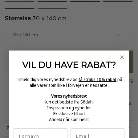
valgte
Størrelse
70 x 140 cm
70 x 140 cm
LÆG I KURV
-
+
VIL DU HAVE
RABAT?
Tilmeld dig vores nyhedsbrev og
få straks 10% rabat
på
På lager
1-3 dages levering
alle varer som ikke i forvejen er nedsatte.
Vores nyhedsbrev:
Kun det bedste fra Södahl
GRATIS FRAGT
E-MÆRKET
HURTIG LEVERING
Inspiration og nyheder
over 499
certificeret
1-3 hverdage
Eksklusive tilbud
Afmeld når som helst
Produktinformation
fornavn
Email