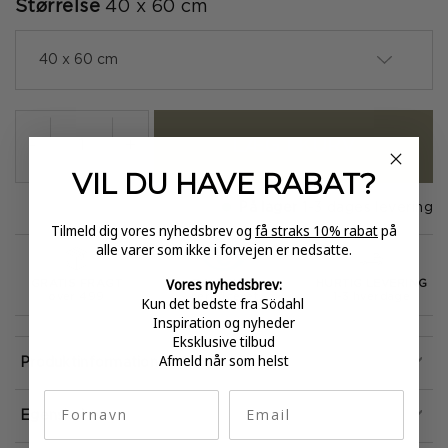
Størrelse
40 x 60 cm
40 x 60 cm
LÆG I KURV
-
+
VIL DU HAVE
RABAT?
På lager
1-3 dages levering
Tilmeld dig vores nyhedsbrev og
få straks 10% rabat
på
alle varer som ikke i forvejen er nedsatte.
Vores nyhedsbrev:
GRATIS FRAGT
E-MÆRKET
HURTIG LEVERING
over 499
certificeret
1-3 hverdage
Kun det bedste fra Södahl
Inspiration og nyheder
Eksklusive tilbud
Afmeld når som helst
Produktinformation
fornavn
Email
Egenskaber