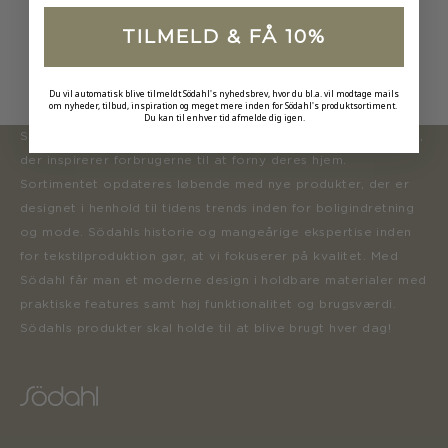
TILMELD & FÅ 10%
Du vil automatisk blive tilmeldt Södahl's nyhedsbrev, hvor du bl.a. vil modtage mails
om nyheder, tilbud, inspiration og meget mere inden for Södahl's produktsortiment.
Du kan til enhver tid afmelde dig igen.
Södahl ønsker at tilbyde en moderne og attraktiv kollektion,
der inspirerer forbrugerne til at forny deres hjem.
Sortimentet opdateres løbende med nye produkter, der er
designet i henhold til tidens trends inden for boligindretning
og mode. Södahls historie og mangeårige ekspertise inden
for tekstilproduktion gør, at vi fokuserer på kvalitet. Med
Södahl får man et moderne design i holdbare materialer med
praktiske features samt høj funktionalitet og brugsværdi.
Södahls produkter skal holde til at blive brugt hver dag!