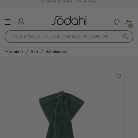
GRATIS FRAGT OVER 499,-
Log ind
Tilføj t
0
Produkter
Bad
Håndklæder