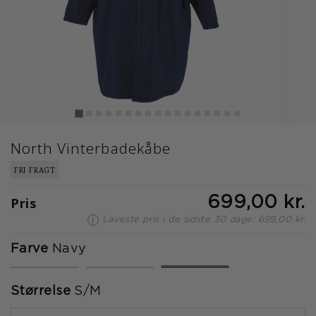
North Vinterbadekåbe
FRI FRAGT
Pris
699,00 kr.
Laveste pris i de sidste 30 dage: 699,00 kr.
Farve
Navy
valgte
Størrelse
S/M