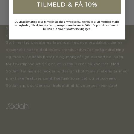
TILMELD & FÅ 10%
Du vil automatisk blive tilmeldt Södahl's nyhedsbrev, hvor du bl.a. vil modtage mails
om nyheder, tilbud, inspiration og meget mere inden for Södahl's produktsortiment.
Södahl ønsker at tilbyde en moderne og attraktiv kollektion,
Du kan til enhver tid afmelde dig igen.
der inspirerer forbrugerne til at forny deres hjem.
Sortimentet opdateres løbende med nye produkter, der er
designet i henhold til tidens trends inden for boligindretning
og mode. Södahls historie og mangeårige ekspertise inden
for tekstilproduktion gør, at vi fokuserer på kvalitet. Med
Södahl får man et moderne design i holdbare materialer med
praktiske features samt høj funktionalitet og brugsværdi.
Södahls produkter skal holde til at blive brugt hver dag!