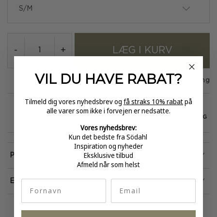
S/M
LÆG I KURV
-
+
VIL DU HAVE
RABAT?
På lager
1-3 dages levering
Tilmeld dig vores nyhedsbrev og
få straks 10% rabat
på
alle varer som ikke i forvejen er nedsatte.
GRATIS FRAGT
E-MÆRKET
HURTIG LEVERING
over 499
certificeret
1-3 hverdage
Vores nyhedsbrev:
Kun det bedste fra Södahl
Inspiration og nyheder
Eksklusive tilbud
Produktinformation
Afmeld når som helst
fornavn
Email
Egenskaber