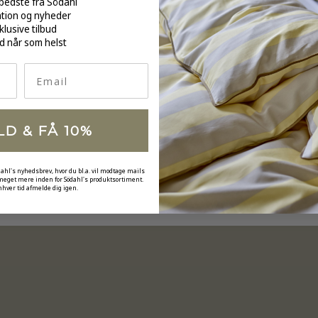
bedste fra Södahl
ation og nyheder
klusive tilbud
d når som helst
Email
LD & FÅ 10%
dahl's nyhedsbrev, hvor du bl.a. vil modtage mails
 meget mere inden for Södahl's produktsortiment.
nhver tid afmelde dig igen.