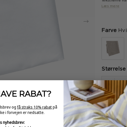
Tekstilerne v
mørke farver,
Læs mere
hvidt og blege
stryges.
Farve
Hv
Størrelse
-
HAVE
RABAT?
edsbrev og
få straks 10% rabat
på
kke i forvejen er nedsatte.
GRATI
s nyhedsbrev:
over 