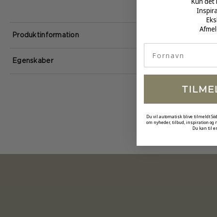
Kun det 
Inspir
Eks
Afmel
Produktinformation
fornavn
Egenskaber
TILME
Du vil automatisk blive tilmeldt Sö
om nyheder, tilbud, inspiration og
Du kan til e