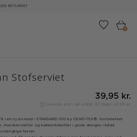
GES RETURRET
Tilføj til fa
0
an Stofserviet
39,95 kr.
Laveste pris i de sidste 30 dage: 23,95 kr.
00 % ren ny bomuld i STANDARD 100 by OEKO-TEX®. Sortimentet
e, mundservietter og køkkentekstiler i gode designs i både
moderigtige farver.