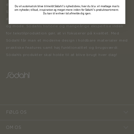
der inspirerer forbrugerne til at forny deres hjem.
Du vil automatisk blive tilmeldt Södahl's nyhedsbrev, hvor du bl.a. vil modtage mails
om nyheder, tilbud, inspiration og meget mere inden for Södahl's produktsortiment.
Sortimentet opdateres løbende med nye produkter, der er
Du kan til enhver tid afmelde dig igen.
designet i henhold til tidens trends inden for boligindretning
og mode. Södahls historie og mangeårige ekspertise inden
for tekstilproduktion gør, at vi fokuserer på kvalitet. Med
Södahl får man et moderne design i holdbare materialer med
praktiske features samt høj funktionalitet og brugsværdi.
Södahls produkter skal holde til at blive brugt hver dag!
FØLG OS
OM OS