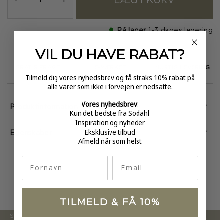
LÆG I KURV
-
+
På lager
1-3 dages levering
VIL DU HAVE
RABAT?
GRATIS FRAGT
E-MÆRKET
HURTIG LEVERING
over 499
certificeret
1-3 hverdage
Tilmeld dig vores nyhedsbrev og
få straks 10% rabat
på
alle varer som ikke i forvejen er nedsatte.
Vores nyhedsbrev:
Produktinformation
Kun det bedste fra Södahl
Inspiration og nyheder
Eksklusive tilbud
Egenskaber
Afmeld når som helst
fornavn
Email
TILMELD & FÅ 10%
Södahl ønsker at tilbyde en moderne og attraktiv kollektion,