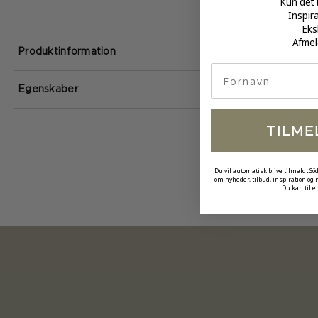
Kun det 
Inspir
Eks
Afmel
Produktinformation
fornavn
Egenskaber
TILME
Du vil automatisk blive tilmeldt Sö
om nyheder, tilbud, inspiration og
Du kan til e