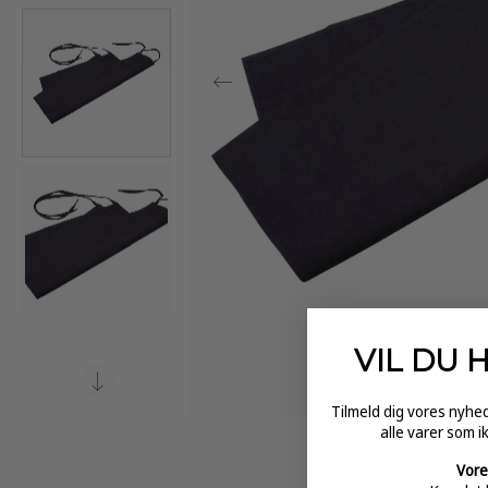
VIL DU 
Tilmeld dig vores nyh
alle varer som i
Vore