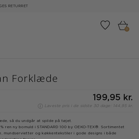
GES RETURRET
Tilføj til fa
0
an Forklæde
199,95 kr.
Laveste pris i de sidste 30 dage: 144,95 kr.
æde, så du undgår at spilde på tøjet.
00 % ren ny bomuld i STANDARD 100 by OEKO-TEX®. Sortimentet
e, mundservietter og køkkentekstiler i gode designs i både