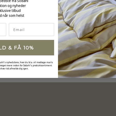
bedste fra Södahl
ation og nyheder
klusive tilbud
d når som helst
Email
LD & FÅ 10%
dahl's nyhedsbrev, hvor du bl.a. vil modtage mails
 meget mere inden for Södahl's produktsortiment.
nhver tid afmelde dig igen.