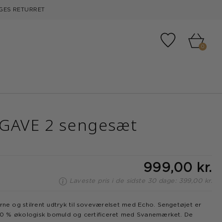
GES RETURRET
Tilføj til fa
0
 GAVE 2 sengesæt
999,00 kr.
Laveste pris i de sidste 30 dage: 399,00 kr.
erne og stilrent udtryk til soveværelset med Echo. Sengetøjet er
 100 % økologisk bomuld og certificeret med Svanemærket. De