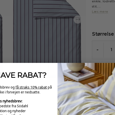
enkle, lodret
stil,.
2 sæt.
Læs mere
Størrelse
-
HAVE
RABAT?
edsbrev og
få straks 10% rabat
på
GRATI
kke i forvejen er nedsatte.
over 
s nyhedsbrev:
bedste fra Södahl
ation og nyheder