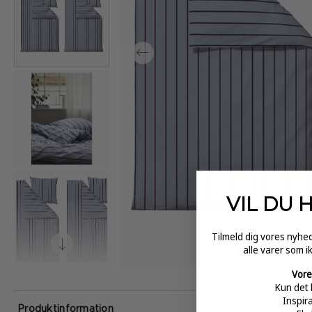
VIL DU 
Tilmeld dig vores nyh
alle varer som i
Vore
Kun det 
Inspir
Produktinformation