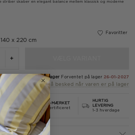
te striber skaber en elegant balance mellem klassisk og moderne
Favoritter
140 x 220 cm
VÆLG VARIANT
+
Ikke på lager
Forventet på lager
26-01-2027
Få besked når varen er på lager
HURTIG
S FRAGT
E-MÆRKET
LEVERING
499
certificeret
1-3 hverdage