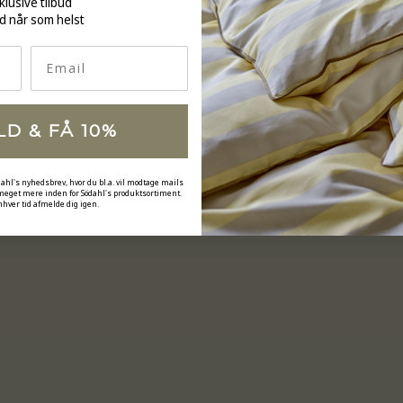
klusive tilbud
d når som helst
Email
LD & FÅ 10%
dahl's nyhedsbrev, hvor du bl.a. vil modtage mails
 meget mere inden for Södahl's produktsortiment.
nhver tid afmelde dig igen.