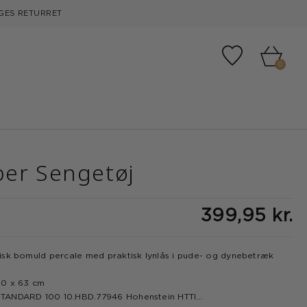
GES RETURRET
Tilføj til fa
0
er Sengetøj
399,95 kr.
sk bomuld percale med praktisk lynlås i pude- og dynebetræk
0 x 63 cm
ANDARD 100 10.HBD.77946 Hohenstein HTTI