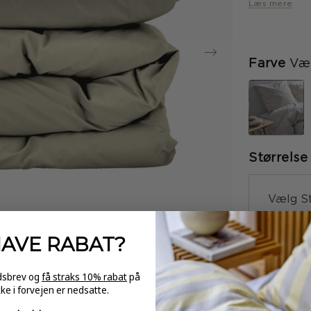
Svanemærke-c
Læs mere
Farve
Væl
Størrelse
Vælg St
HAVE
RABAT?
-
edsbrev og
få straks 10% rabat
på
kke i forvejen er nedsatte.