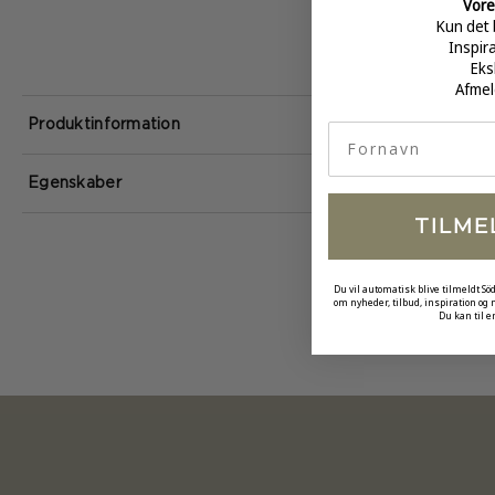
Vore
Kun det 
Inspir
Eks
Afmel
Produktinformation
fornavn
Egenskaber
TILME
Du vil automatisk blive tilmeldt Sö
om nyheder, tilbud, inspiration og
Du kan til e