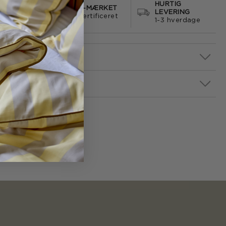
HURTIG
S FRAGT
E-MÆRKET
LEVERING
499
certificeret
1-3 hverdage