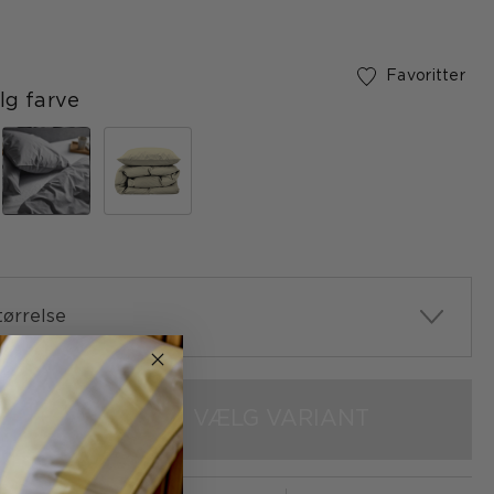
ertificeret
Favoritter
g farve
ørrelse
VÆLG VARIANT
+