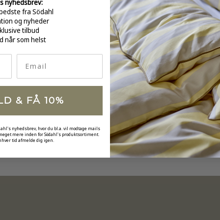
s nyhedsbrev:
GRATI
bedste fra Södahl
over 
ation og nyheder
klusive tilbud
d når som helst
Email
LD & FÅ 10%
dahl's nyhedsbrev, hvor du bl.a. vil modtage mails
 meget mere inden for Södahl's produktsortiment.
nhver tid afmelde dig igen.