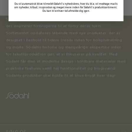
Du vil automatisk blive tilmeldt Södahl's nyhedsbrev, hvor du bl.a. vil modtage mails
om nyheder, tilbud, inspiration og meget mere inden for Södahl's produktsortiment.
Du kan til enhver tid afmelde dig igen.
Södahl ønsker at tilbyde en moderne og attraktiv kollektion,
der inspirerer forbrugerne til at forny deres hjem.
Sortimentet opdateres løbende med nye produkter, der er
designet i henhold til tidens trends inden for boligindretning
og mode. Södahls historie og mangeårige ekspertise inden
for tekstilproduktion gør, at vi fokuserer på kvalitet. Med
Södahl får man et moderne design i holdbare materialer med
praktiske features samt høj funktionalitet og brugsværdi.
Södahls produkter skal holde til at blive brugt hver dag!