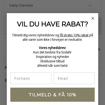
Vælg Størrelse
VIL DU HAVE
RABAT?
VÆLG VARIANT
-
+
Tilmeld dig vores nyhedsbrev og
få straks 10% rabat
på
alle varer som ikke i forvejen er nedsatte.
Vores nyhedsbrev:
GRATIS FRAGT
E-MÆRKET
HURTIG LEVERING
Kun det bedste fra Södahl
over 499
certificeret
1-3 hverdage
Inspiration og nyheder
Eksklusive tilbud
Afmeld når som helst
Produktinformation
fornavn
Email
Egenskaber
TILMELD & FÅ 10%