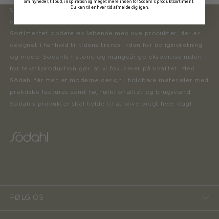
om nyheder, tilbud, inspiration og meget mere inden for Södahl's produktsortiment.
Du kan til enhver tid afmelde dig igen.
Södahl ønsker at tilbyde en moderne og attraktiv kollektion,
der inspirerer forbrugerne til at forny deres hjem.
Sortimentet opdateres løbende med nye produkter, der er
designet i henhold til tidens trends inden for boligindretning
og mode. Södahls historie og mangeårige ekspertise inden
for tekstilproduktion gør, at vi fokuserer på kvalitet. Med
Södahl får man et moderne design i holdbare materialer med
praktiske features samt høj funktionalitet og brugsværdi.
Södahls produkter skal holde til at blive brugt hver dag!
FØLG OS