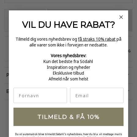
VÆLG VARIANT
-
+
VIL DU HAVE
RABAT?
Tilmeld dig vores nyhedsbrev og
få straks 10% rabat
på
alle varer som ikke i forvejen er nedsatte.
GRATIS FRAGT
E-MÆRKET
HURTIG LEVERING
Vores nyhedsbrev:
over 499
certificeret
1-3 hverdage
Kun det bedste fra Södahl
Inspiration og nyheder
Eksklusive tilbud
Produktinformation
Afmeld når som helst
fornavn
Email
Egenskaber
TILMELD & FÅ 10%
Du vil automatisk blive tilmeldt Södahl's nyhedsbrev, hvor du bl.a. vil modtage mails