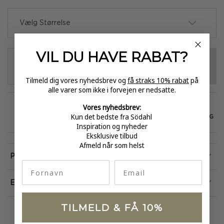
Vælg Størrelse
VIL DU HAVE
RABAT?
VÆLG VARIANT
-
+
Tilmeld dig vores nyhedsbrev og
få straks 10% rabat
på
alle varer som ikke i forvejen er nedsatte.
Vores nyhedsbrev:
Kun det bedste fra Södahl
GRATIS FRAGT
E-MÆRKET
HURTIG LEVERING
over 499
certificeret
1-3 hverdage
Inspiration og nyheder
Eksklusive tilbud
Afmeld når som helst
Produktinformation
fornavn
Email
Egenskaber
TILMELD & FÅ 10%