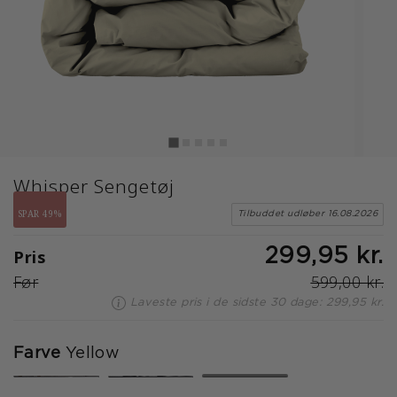
Whisper Sengetøj
SPAR 49%
Tilbuddet udløber 16.08.2026
Pris
299,95 kr.
Før
599,00 kr.
Laveste pris i de sidste 30 dage: 299,95 kr.
Farve
Yellow
valgte