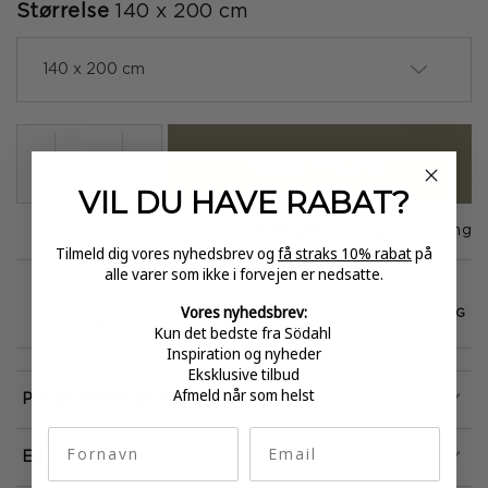
Størrelse
140 x 200 cm
140 x 200 cm
LÆG I KURV
-
+
VIL DU HAVE
RABAT?
På lager
1-3 dages levering
Tilmeld dig vores nyhedsbrev og
få straks 10% rabat
på
alle varer som ikke i forvejen er nedsatte.
Vores nyhedsbrev:
GRATIS FRAGT
E-MÆRKET
HURTIG LEVERING
Kun det bedste fra Södahl
over 499
certificeret
1-3 hverdage
Inspiration og nyheder
Eksklusive tilbud
Afmeld når som helst
Produktinformation
fornavn
Email
Egenskaber