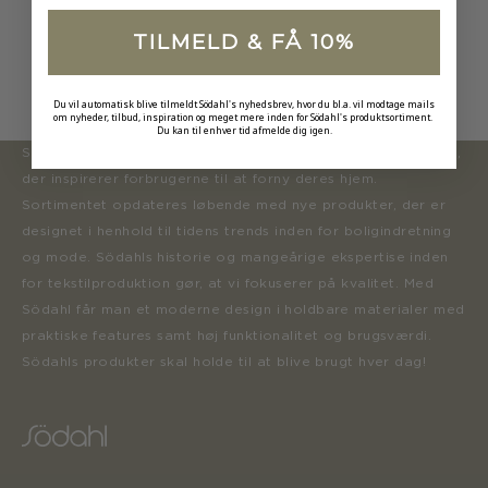
TILMELD & FÅ 10%
Du vil automatisk blive tilmeldt Södahl's nyhedsbrev, hvor du bl.a. vil modtage mails
om nyheder, tilbud, inspiration og meget mere inden for Södahl's produktsortiment.
Du kan til enhver tid afmelde dig igen.
Södahl ønsker at tilbyde en moderne og attraktiv kollektion,
der inspirerer forbrugerne til at forny deres hjem.
Sortimentet opdateres løbende med nye produkter, der er
designet i henhold til tidens trends inden for boligindretning
og mode. Södahls historie og mangeårige ekspertise inden
for tekstilproduktion gør, at vi fokuserer på kvalitet. Med
Södahl får man et moderne design i holdbare materialer med
praktiske features samt høj funktionalitet og brugsværdi.
Södahls produkter skal holde til at blive brugt hver dag!