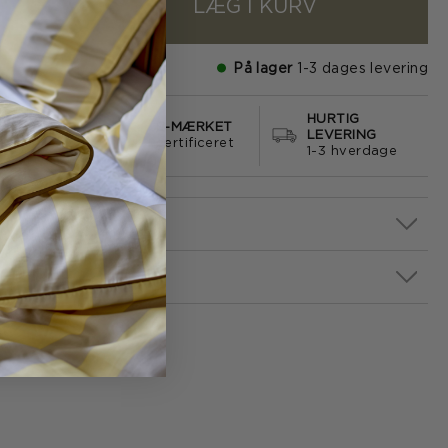
LÆG I KURV
+
På lager
1-3 dages levering
HURTIG
S FRAGT
E-MÆRKET
LEVERING
499
certificeret
1-3 hverdage