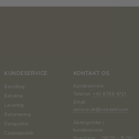
KUNDESERVICE
KONTAKT OS
Kundeservice:
Bestilling
Telefon:
+45 8768 4721
Betaling
Email:
Levering
service.dk@soedahl.com
Returnering
Åbningstider i
Datapolitik
kundeservice:
Cookiepolitik
Hverdage:
08:00 - 16:00