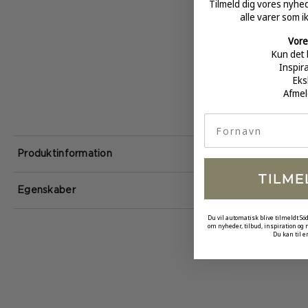
Tilmeld dig vores nyh
alle varer som i
Vore
Kun det 
Inspir
Eks
Afmel
fornavn
Produktinformation
TILME
Egenskaber
Du vil automatisk blive tilmeldt Sö
om nyheder, tilbud, inspiration og
Du kan til e