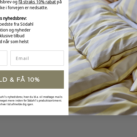
edsbrev og
få straks 10% rabat
på
-
kke i forvejen er nedsatte.
s nyhedsbrev:
bedste fra Södahl
ation og nyheder
klusive tilbud
GRATI
d når som helst
over 
Email
LD & FÅ 10%
dahl's nyhedsbrev, hvor du bl.a. vil modtage mails
 meget mere inden for Södahl's produktsortiment.
nhver tid afmelde dig igen.