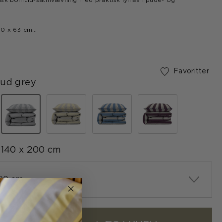
sk bomuld-satinvævning med praktisk lynlås i pude- og
0 x 63 cm
ANDARD 100 10.HBD.77946 Hohenstein HTTI
ertificeret
Favoritter
oud grey
valgte
140 x 200 cm
200 cm