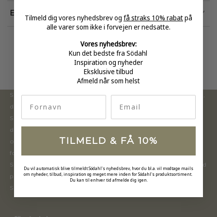
Egenskaber
Tilmeld dig vores nyhedsbrev og
få straks 10% rabat
på
alle varer som ikke i forvejen er nedsatte.
Vores nyhedsbrev:
Kun det bedste fra Södahl
Inspiration og nyheder
Eksklusive tilbud
Afmeld når som helst
Södahl ønsker at tilbyde en moderne og attraktiv kollektion,
fornavn
Email
der inspirerer forbrugerne til at forny deres hjem.
Sortimentet opdateres løbende med nye produkter, der er
designet i henhold til tidens trends inden for boligindretning
TILMELD & FÅ 10%
og mode. Södahls historie og mangeårige ekspertise inden
for tekstilproduktion gør, at vi fokuserer på kvalitet. Med
Södahl får man et moderne design i holdbare materialer med
Du vil automatisk blive tilmeldt Södahl's nyhedsbrev, hvor du bl.a. vil modtage mails
om nyheder, tilbud, inspiration og meget mere inden for Södahl's produktsortiment.
praktiske features samt høj funktionalitet og brugsværdi.
Du kan til enhver tid afmelde dig igen.
Södahls produkter skal holde til at blive brugt hver dag!