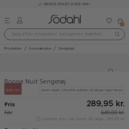
GRATIS FRAGT OVER 499,-
Log ind
Tilføj t
0
Produkter
Soveværelse
Sengetøj
Bonne Nuit Sengetøj
SPAR 55%
Varen udgår, tilbuddet gælder så længe lager haves
Pris
289,95 kr.
Før
649,00 kr.
Laveste pris i de sidste 30 dage: 289,95 kr.