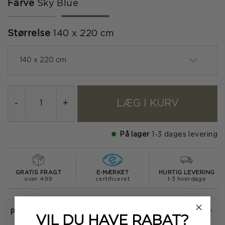
Farve
Sky Blue
valgte
Størrelse
140 x 220 cm
140 x 220 cm
LÆG I KURV
-
+
På lager
1-3 dages levering
GRATIS FRAGT
E-MÆRKET
HURTIG LEVERING
over 499
certificeret
1-3 hverdage
Produktinformation
VIL DU HAVE
RABAT?