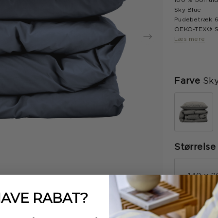
100 % bomuld-
Sky Blue
Pudebetræk 6
Læs mere
Farve
Sky
Størrelse
140 x 
HAVE
RABAT?