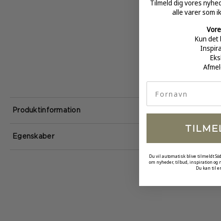
Tilmeld dig vores nyh
alle varer som i
Vore
Kun det 
Inspir
Eks
Afmel
fornavn
Produktinformation
TILME
Egenskaber
Du vil automatisk blive tilmeldt Sö
om nyheder, tilbud, inspiration og
Du kan til e