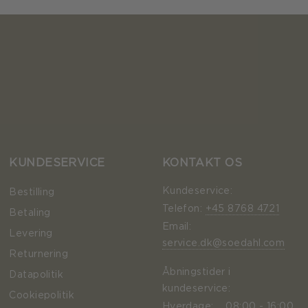
KUNDESERVICE
KONTAKT OS
Kundeservice:
Bestilling
Telefon:
+45 8768 4721
Betaling
Email:
Levering
service.dk@soedahl.com
Returnering
Åbningstider i
Datapolitik
kundeservice:
Cookiepolitik
Hverdage:
08:00 - 16:00