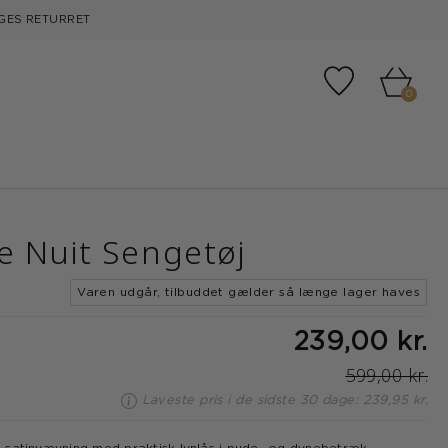
GES RETURRET
Tilføj til fa
0
 Nuit Sengetøj
Varen udgår, tilbuddet gælder så længe lager haves
239,00 kr.
599,00 kr.
Laveste pris i de sidste 30 dage: 239,95 kr.