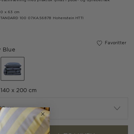
satinvævning med praktisk lynlås i pude- og dynebetræk
0 x 63 cm
OEKO-TEX® STANDARD 100 07.KA.56878 Hohenstein HTTI
Favoritter
 Blue
valgte
140 x 200 cm
200 cm