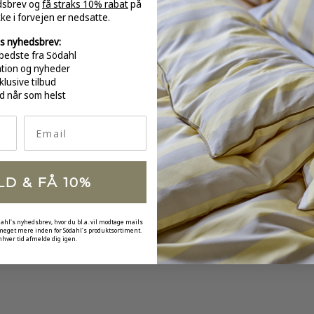
edsbrev og
få straks 10% rabat
på
-
kke i forvejen er nedsatte.
s nyhedsbrev:
bedste fra Södahl
ation og nyheder
klusive tilbud
GRATI
d når som helst
over 
Email
LD & FÅ 10%
dahl's nyhedsbrev, hvor du bl.a. vil modtage mails
 meget mere inden for Södahl's produktsortiment.
nhver tid afmelde dig igen.