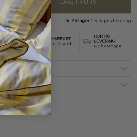
LÆG I KURV
+
På lager
1-3 dages levering
HURTIG
S FRAGT
E-MÆRKET
LEVERING
499
certificeret
1-3 hverdage