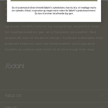
Södahl ønsker at tilbyde en moderne og attraktiv kollektion,
Du vil automatisk blive tilmeldt Södahl's nyhedsbrev, hvor du bl.a. vil modtage mails
der inspirerer forbrugerne til at forny deres hjem.
om nyheder, tilbud, inspiration og meget mere inden for Södahl's produktsortiment.
Du kan til enhver tid afmelde dig igen.
Sortimentet opdateres løbende med nye produkter, der er
designet i henhold til tidens trends inden for boligindretning
og mode. Södahls historie og mangeårige ekspertise inden
for tekstilproduktion gør, at vi fokuserer på kvalitet. Med
Södahl får man et moderne design i holdbare materialer med
praktiske features samt høj funktionalitet og brugsværdi.
Södahls produkter skal holde til at blive brugt hver dag!
FØLG OS