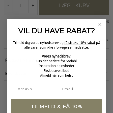
LÆG I KURV
-
+
På lager
1-3 dages levering
VIL DU HAVE
RABAT?
GRATIS FRAGT
E-MÆRKET
HURTIG LEVERING
Tilmeld dig vores nyhedsbrev og
få straks 10% rabat
på
over 499
certificeret
1-3 hverdage
alle varer som ikke i forvejen er nedsatte.
Vores nyhedsbrev:
Kun det bedste fra Södahl
Produktinformation
Inspiration og nyheder
Eksklusive tilbud
Egenskaber
Afmeld når som helst
fornavn
Email
TILMELD & FÅ 10%