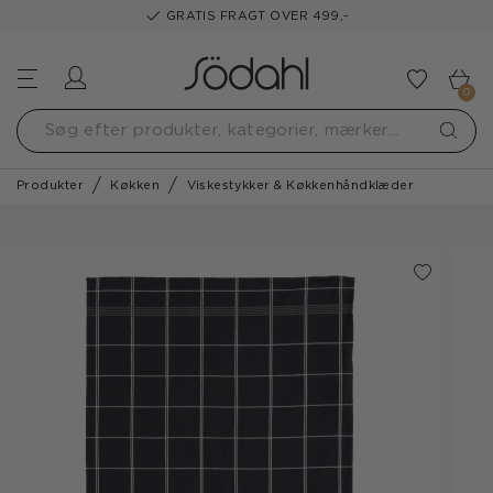
GRATIS FRAGT OVER 499,-
Log ind
Tilføj t
0
Produkter
Køkken
Viskestykker & Køkkenhåndklæder