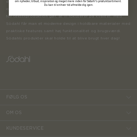
om nyheder, tilbud, inspiration og meget mere inden for Södahl's produktsortiment.
designet i henhold til tidens trends inden for boligindretning
Du kan til enhver tid afmelde dig igen.
og mode. Södahls historie og mangeårige ekspertise inden
for tekstilproduktion gør, at vi fokuserer på kvalitet. Med
Södahl får man et moderne design i holdbare materialer med
praktiske features samt høj funktionalitet og brugsværdi.
Södahls produkter skal holde til at blive brugt hver dag!
FØLG OS
OM OS
KUNDESERVICE