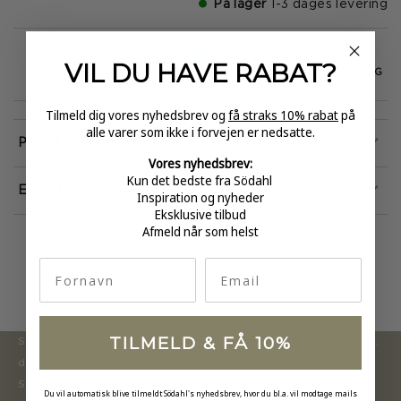
På lager
1-3 dages levering
VIL DU HAVE
RABAT?
GRATIS FRAGT
E-MÆRKET
HURTIG LEVERING
over 499
certificeret
1-3 hverdage
Tilmeld dig vores nyhedsbrev og
få straks 10% rabat
på
alle varer som ikke i forvejen er nedsatte.
Produktinformation
Vores nyhedsbrev:
Kun det bedste fra Södahl
Egenskaber
Inspiration og nyheder
Eksklusive tilbud
Afmeld når som helst
fornavn
Email
TILMELD & FÅ 10%
Södahl ønsker at tilbyde en moderne og attraktiv kollektion,
der inspirerer forbrugerne til at forny deres hjem.
Sortimentet opdateres løbende med nye produkter, der er
Du vil automatisk blive tilmeldt Södahl's nyhedsbrev, hvor du bl.a. vil modtage mails