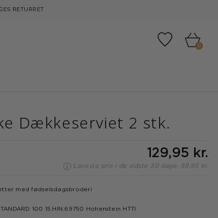
GES RETURRET
Tilføj til fa
0
kke Dækkeserviet 2 stk.
129,95 kr.
Laveste pris i de sidste 30 dage: 59,95 kr.
etter med fødselsdagsbroderi
d
ANDARD 100 15.HIN.69750 Hohenstein HTTI