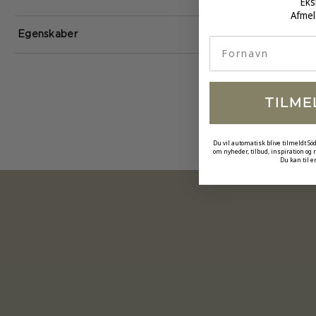
Eks
Afmel
Egenskaber
fornavn
TILME
Du vil automatisk blive tilmeldt Sö
om nyheder, tilbud, inspiration og
Du kan til e