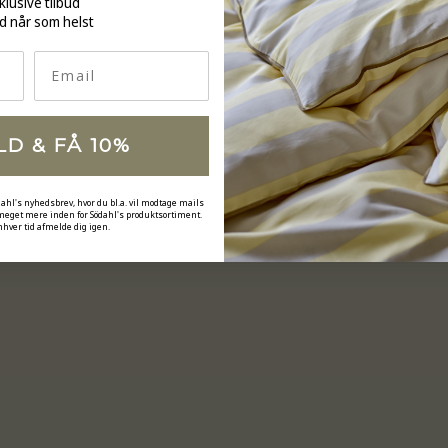
klusive tilbud
d når som helst
Email
LD & FÅ 10%
dahl's nyhedsbrev, hvor du bl.a. vil modtage mails
 meget mere inden for Södahl's produktsortiment.
nhver tid afmelde dig igen.