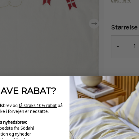
Læs mere
Størrelse
-
GRATI
HAVE
RABAT?
over 
edsbrev og
få straks 10% rabat
på
kke i forvejen er nedsatte.
s nyhedsbrev:
bedste fra Södahl
ation og nyheder