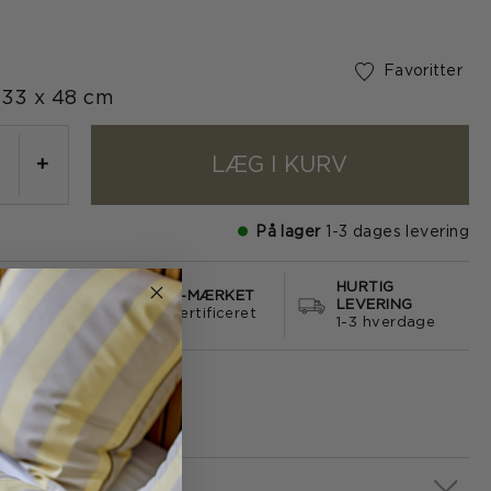
Favoritter
33 x 48 cm
LÆG I KURV
+
På lager
1-3 dages levering
HURTIG
S FRAGT
E-MÆRKET
LEVERING
499
certificeret
1-3 hverdage