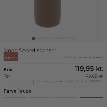
Mono Sæbedispenser
SPAR 33%
Tilbuddet udløber 09.08.2026
Pris
119,95 kr.
Før
179,95 kr.
Laveste pris i de sidste 30 dage: 119,95 kr.
Farve
Taupe
valgte