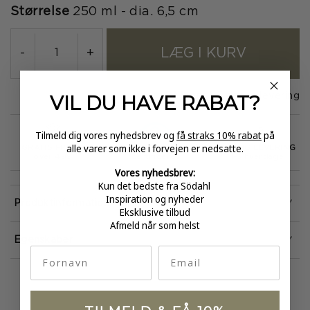
Størrelse
250 ml - dia. 6,5 cm
LÆG I KURV
-
+
VIL DU HAVE
RABAT?
På lager
1-3 dages levering
Tilmeld dig vores nyhedsbrev og
få straks 10% rabat
på
alle varer som ikke i forvejen er nedsatte.
GRATIS FRAGT
E-MÆRKET
HURTIG LEVERING
over 499
certificeret
1-3 hverdage
Vores nyhedsbrev:
Kun det bedste fra Södahl
Inspiration og nyheder
Produktinformation
Eksklusive tilbud
Afmeld når som helst
Egenskaber
fornavn
Email