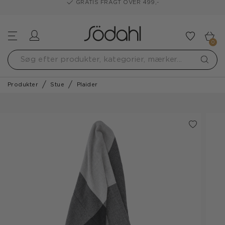
GRATIS FRAGT OVER 499,-
Log ind
Tilføj t
0
Produkter
Stue
Plaider