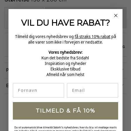
VÆLG VARIANT
-
+
VIL DU HAVE
RABAT?
Tilmeld dig vores nyhedsbrev og
få straks 10% rabat
på
alle varer som ikke i forvejen er nedsatte.
GRATIS FRAGT
E-MÆRKET
HURTIG LEVERING
Vores nyhedsbrev:
over 499
certificeret
1-3 hverdage
Kun det bedste fra Södahl
Inspiration og nyheder
Eksklusive tilbud
Produktinformation
Afmeld når som helst
fornavn
Email
Egenskaber
TILMELD & FÅ 10%
Du vil automatisk blive tilmeldt Södahl's nyhedsbrev, hvor du bl.a. vil modtage mails
om nyheder, tilbud, inspiration og meget mere inden for Södahl's produktsortiment.