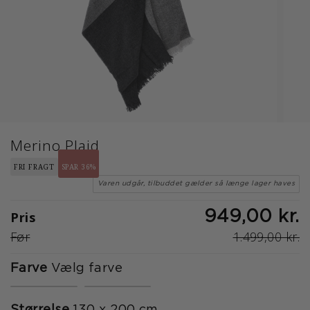
Merino Plaid
FRI FRAGT
SPAR 36%
Varen udgår, tilbuddet gælder så længe lager haves
Pris
949,00 kr.
Før
1.499,00 kr.
Farve
Vælg farve
Størrelse
130 x 200 cm