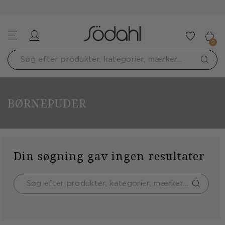
Log ind
Tilføj t
0
BØRNEPUDER
Din søgning gav ingen resultater