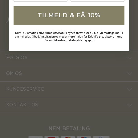
TILMELD & FÅ 10%
Du vil automatisk blive tilmeldt Södahl's nyhedsbrev, hvor du bl.a. vil modtage mails
om nyheder, tilbud, inspiration og meget mere inden for Södahl's produktsortiment.
Du kan til enhver tid afmelde dig igen.
FØLG OS
OM OS
KUNDESERVICE
KONTAKT OS
NEM BETALING