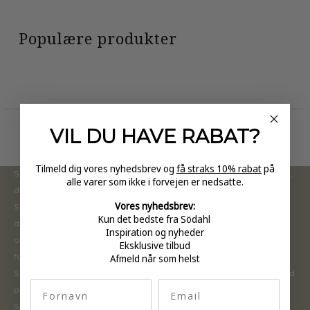
Populære produkter
VIL DU HAVE
RABAT?
Tilmeld dig vores nyhedsbrev og
få straks 10% rabat
på
Södahl ønsker at tilbyde en moderne og attraktiv kollektion,
alle varer som ikke i forvejen er nedsatte.
der inspirerer forbrugerne til at forny deres hjem.
Vores nyhedsbrev:
Sortimentet opdateres løbende med nye produkter, der er
Kun det bedste fra Södahl
designet i henhold til tidens trends inden for boligindretning
Inspiration og nyheder
og mode. Södahls historie og mangeårige ekspertise inden
Eksklusive tilbud
Afmeld når som helst
for tekstilproduktion gør, at vi fokuserer på kvalitet. Med
Södahl får man et moderne design i holdbare materialer med
fornavn
Email
praktiske features samt høj funktionalitet og brugsværdi.
Södahls produkter skal holde til at blive brugt hver dag!