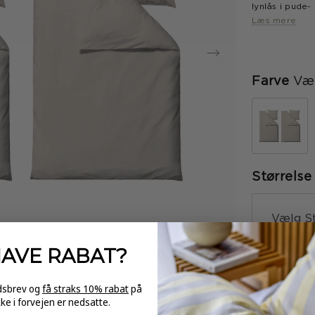
lynlås i pude
2 sæt.
Læs mere
Farve
Væl
Størrelse
Vælg St
HAVE
RABAT?
-
edsbrev og
få straks 10% rabat
på
kke i forvejen er nedsatte.