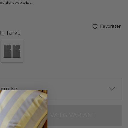
- og dynebetræk.
Favoritter
g farve
ørrelse
VÆLG VARIANT
+