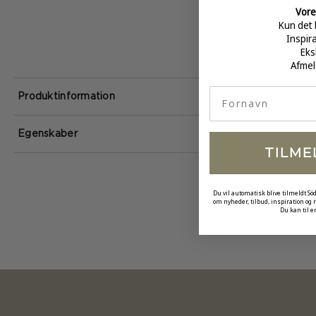
Vore
Kun det 
Inspir
Eks
Afmel
fornavn
Produktinformation
Egenskaber
TILME
Du vil automatisk blive tilmeldt Sö
om nyheder, tilbud, inspiration og
Du kan til e