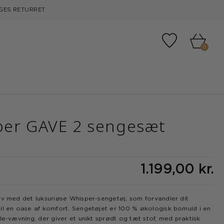
GES RETURRET
Tilføj til fa
0
per GAVE 2 sengesæt
1.199,00 kr.
lv med det luksuriøse Whisper-sengetøj, som forvandler dit
il en oase af komfort. Sengetøjet er 100 % økologisk bomuld i en
le-vævning, der giver et unikt sprødt og tæt stof, med praktisk