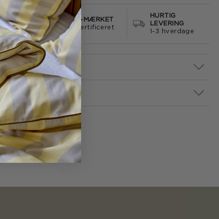
HURTIG
S FRAGT
E-MÆRKET
LEVERING
499
certificeret
1-3 hverdage