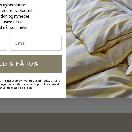
s nyhedsbrev:
bedste fra Södahl
GRATI
ation og nyheder
over 
klusive tilbud
d når som helst
Email
LD & FÅ 10%
dahl's nyhedsbrev, hvor du bl.a. vil modtage mails
 meget mere inden for Södahl's produktsortiment.
nhver tid afmelde dig igen.