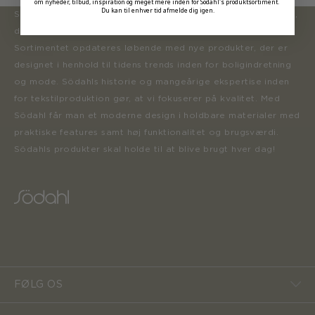
om nyheder, tilbud, inspiration og meget mere inden for Södahl's produktsortiment.
Du kan til enhver tid afmelde dig igen.
Södahl ønsker at tilbyde en moderne og attraktiv kollektion,
der inspirerer forbrugerne til at forny deres hjem.
Sortimentet opdateres løbende med nye produkter, der er
designet i henhold til tidens trends inden for boligindretning
og mode. Södahls historie og mangeårige ekspertise inden
for tekstilproduktion gør, at vi fokuserer på kvalitet. Med
Södahl får man et moderne design i holdbare materialer med
praktiske features samt høj funktionalitet og brugsværdi.
Södahls produkter skal holde til at blive brugt hver dag!
FØLG OS