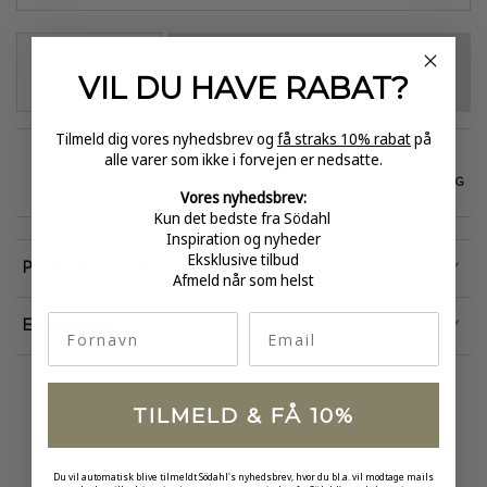
VÆLG VARIANT
-
+
VIL DU HAVE
RABAT?
Tilmeld dig vores nyhedsbrev og
få straks 10% rabat
på
alle varer som ikke i forvejen er nedsatte.
GRATIS FRAGT
E-MÆRKET
HURTIG LEVERING
Vores nyhedsbrev:
over 499
certificeret
1-3 hverdage
Kun det bedste fra Södahl
Inspiration og nyheder
Eksklusive tilbud
Produktinformation
Afmeld når som helst
fornavn
Email
Egenskaber
TILMELD & FÅ 10%
Du vil automatisk blive tilmeldt Södahl's nyhedsbrev, hvor du bl.a. vil modtage mails