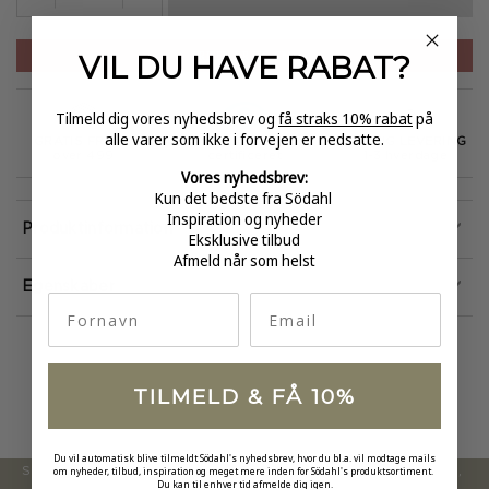
PRISEN ER PR. CM.
VIL DU HAVE
RABAT?
Tilmeld dig vores nyhedsbrev og
få straks 10% rabat
på
alle varer som ikke i forvejen er nedsatte.
GRATIS FRAGT
E-MÆRKET
HURTIG LEVERING
over 499
certificeret
1-3 hverdage
Vores nyhedsbrev:
Kun det bedste fra Södahl
Inspiration og nyheder
Produktinformation
Eksklusive tilbud
Afmeld når som helst
Egenskaber
fornavn
Email
TILMELD & FÅ 10%
Du vil automatisk blive tilmeldt Södahl's nyhedsbrev, hvor du bl.a. vil modtage mails
om nyheder, tilbud, inspiration og meget mere inden for Södahl's produktsortiment.
Södahl ønsker at tilbyde en moderne og attraktiv kollektion,
Du kan til enhver tid afmelde dig igen.