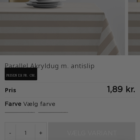
Parallel Akryldug m. antislip
PRISEN ER PR. CM.
Pris
1,89 kr.
Farve
Vælg farve
VÆLG VARIANT
-
+