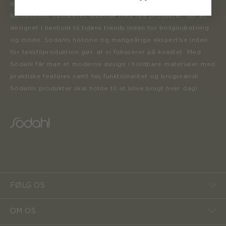
der inspirerer forbrugerne til at forny deres hjem.
Sortimentet opdateres løbende med nye produkter, der er
designet i henhold til tidens trends inden for boligindretning
og mode. Södahls historie og mangeårige ekspertise inden
for tekstilproduktion gør, at vi fokuserer på kvalitet. Med
Södahl får man et moderne design i holdbare materialer med
praktiske features samt høj funktionalitet og brugsværdi.
Södahls produkter skal holde til at blive brugt hver dag!
FØLG OS
OM OS