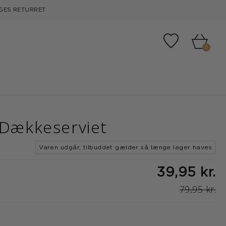
GES RETURRET
Tilføj til fa
0
 Dækkeserviet
Varen udgår, tilbuddet gælder så længe lager haves
39,95 kr.
79,95 kr.
d