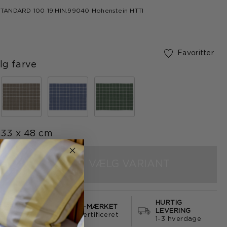
ANDARD 100 19.HIN.99040 Hohenstein HTTI
Favoritter
g farve
33 x 48 cm
VÆLG VARIANT
+
HURTIG
S FRAGT
E-MÆRKET
LEVERING
499
certificeret
1-3 hverdage