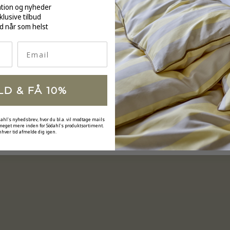
ation og nyheder
klusive tilbud
d når som helst
Email
LD & FÅ 10%
dahl's nyhedsbrev, hvor du bl.a. vil modtage mails
 meget mere inden for Södahl's produktsortiment.
nhver tid afmelde dig igen.