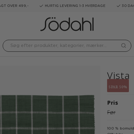
GT OVER 499,-
HURTIG LEVERING 1-3 HVERDAGE
30 DA
Vista
SPAR 50%
Pris
Før
100 % bomul