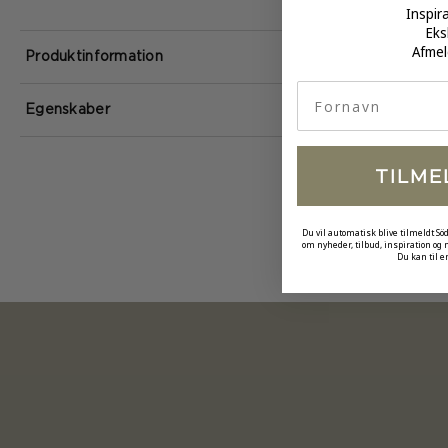
Inspir
Eks
Afmel
Produktinformation
fornavn
Egenskaber
TILME
Du vil automatisk blive tilmeldt Sö
om nyheder, tilbud, inspiration og
Du kan til e