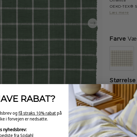
Offwhite
OEKO-TEX® ST
Læs mere
Farve
Væl
Størrelse
HAVE
RABAT?
-
edsbrev og
få straks 10% rabat
på
kke i forvejen er nedsatte.
GRATI
s nyhedsbrev:
over 
bedste fra Södahl