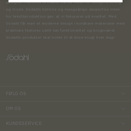
designet i henhold til tidens trends inden for boligindretning
og mode. Södahls historie og mangeårige ekspertise inden
for tekstilproduktion gør, at vi fokuserer på kvalitet. Med
Södahl får man et moderne design i holdbare materialer med
praktiske features samt høj funktionalitet og brugsværdi.
Södahls produkter skal holde til at blive brugt hver dag!
FØLG OS
OM OS
KUNDESERVICE