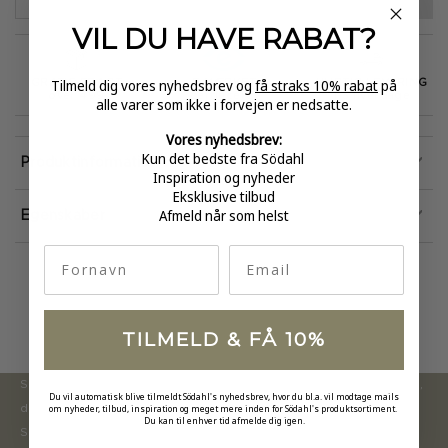
VIL DU HAVE
RABAT?
Tilmeld dig vores nyhedsbrev og
få straks 10% rabat
på
GRATIS FRAGT
E-MÆRKET
HURTIG LEVERING
over 499
certificeret
1-3 hverdage
alle varer som ikke i forvejen er nedsatte.
Vores nyhedsbrev:
Kun det bedste fra Södahl
Produktinformation
Inspiration og nyheder
Eksklusive tilbud
Afmeld når som helst
Egenskaber
fornavn
Email
TILMELD & FÅ 10%
Södahl ønsker at tilbyde en moderne og attraktiv kollektion,
Du vil automatisk blive tilmeldt Södahl's nyhedsbrev, hvor du bl.a. vil modtage mails
om nyheder, tilbud, inspiration og meget mere inden for Södahl's produktsortiment.
der inspirerer forbrugerne til at forny deres hjem.
Du kan til enhver tid afmelde dig igen.
Sortimentet opdateres løbende med nye produkter, der er