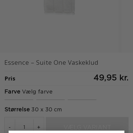
Essence – Suite One Vaskeklud
Pris
49,95 kr.
Farve
Vælg farve
Størrelse
30 x 30 cm
VÆLG VARIANT
-
+