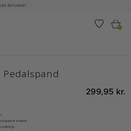
GES RETURRET
Tilføj til fa
0
 Pedalspand
299,95 kr.
m
er
stspand indeni
coating