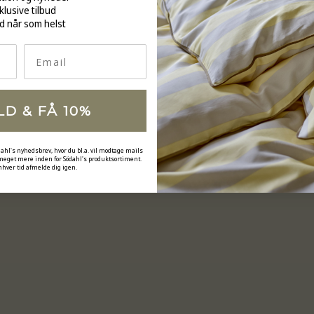
klusive tilbud
d når som helst
Email
LD & FÅ 10%
dahl's nyhedsbrev, hvor du bl.a. vil modtage mails
 meget mere inden for Södahl's produktsortiment.
nhver tid afmelde dig igen.