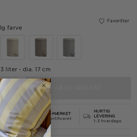
on
Favoritter
g farve
3 liter - dia. 17 cm
VÆLG VARIANT
+
HURTIG
S FRAGT
E-MÆRKET
LEVERING
499
certificeret
1-3 hverdage