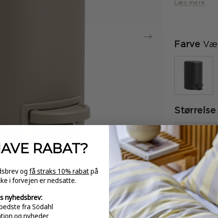
Softluk-funkti
Læs mere
Farve
Væl
Størrelse
-
HAVE
RABAT?
edsbrev og
få straks 10% rabat
på
kke i forvejen er nedsatte.
GRATI
over 
s nyhedsbrev:
bedste fra Södahl
ation og nyheder