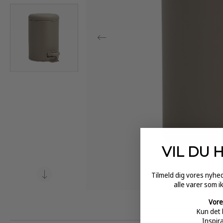
VIL DU 
Tilmeld dig vores nyh
alle varer som i
Vore
Kun det 
Inspir