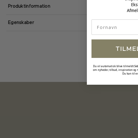
Eks
Produktinformation
Afmel
fornavn
Egenskaber
TILME
Du vil automatisk blive tilmeldt Sö
om nyheder, tilbud, inspiration og
Du kan til e