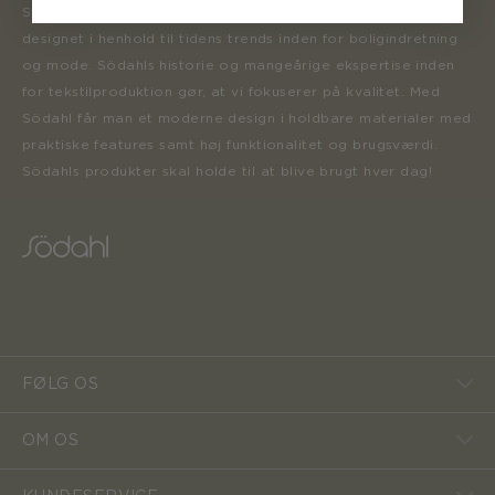
Sortimentet opdateres løbende med nye produkter, der er
designet i henhold til tidens trends inden for boligindretning
og mode. Södahls historie og mangeårige ekspertise inden
for tekstilproduktion gør, at vi fokuserer på kvalitet. Med
Södahl får man et moderne design i holdbare materialer med
praktiske features samt høj funktionalitet og brugsværdi.
Södahls produkter skal holde til at blive brugt hver dag!
FØLG OS
OM OS