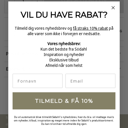
VÆLG VARIANT
-
+
VIL DU HAVE
RABAT?
Tilmeld dig vores nyhedsbrev og
få straks 10% rabat
på
GRATIS FRAGT
E-MÆRKET
HURTIG LEVERING
alle varer som ikke i forvejen er nedsatte.
over 499
certificeret
1-3 hverdage
Vores nyhedsbrev:
Kun det bedste fra Södahl
Inspiration og nyheder
Produktinformation
Eksklusive tilbud
Afmeld når som helst
Egenskaber
fornavn
Email
TILMELD & FÅ 10%
Du vil automatisk blive tilmeldt Södahl's nyhedsbrev, hvor du bl.a. vil modtage mails
Södahl ønsker at tilbyde en moderne og attraktiv kollektion,
om nyheder, tilbud, inspiration og meget mere inden for Södahl's produktsortiment.
Du kan til enhver tid afmelde dig igen.
der inspirerer forbrugerne til at forny deres hjem.