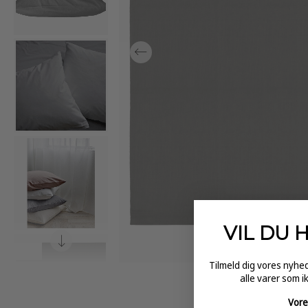
VIL DU 
Tilmeld dig vores nyh
alle varer som i
Vore