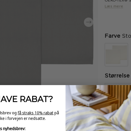
OEKO-TEX® ST
Svanemærke-c
Læs mere
Farve
St
Størrelse
-
HAVE
RABAT?
edsbrev og
få straks 10% rabat
på
kke i forvejen er nedsatte.
s nyhedsbrev:
GRATI