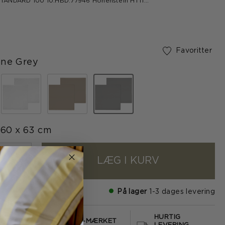
ANDARD 100 10.HBD.77946 Hohenstein HTTI
ertificeret
Favoritter
one Grey
valgte
60 x 63 cm
LÆG I KURV
+
På lager
1-3 dages levering
HURTIG
S FRAGT
E-MÆRKET