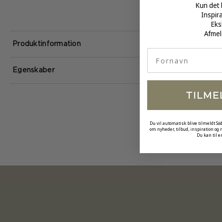
Kun det 
Inspir
Eks
Afmel
Produktinformation
fornavn
Egenskaber
TILME
Du vil automatisk blive tilmeldt Sö
om nyheder, tilbud, inspiration og
Du kan til e