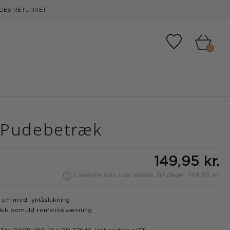
GES RETURRET
Tilføj til fa
0
 Pudebetræk
149,95 kr.
Laveste pris i de sidste 30 dage: 149,95 kr.
3 cm med lynlåslukning
isk bomuld renforcévævning