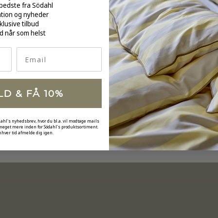
bedste fra Södahl
over 
ation og nyheder
klusive tilbud
d når som helst
Email
LD & FÅ 10%
dahl's nyhedsbrev, hvor du bl.a. vil modtage mails
 meget mere inden for Södahl's produktsortiment.
nhver tid afmelde dig igen.