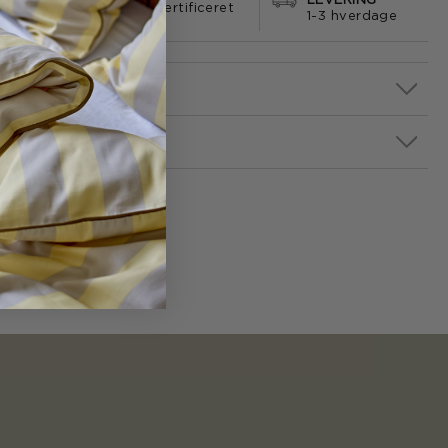
LEVERING
499
certificeret
1-3 hverdage