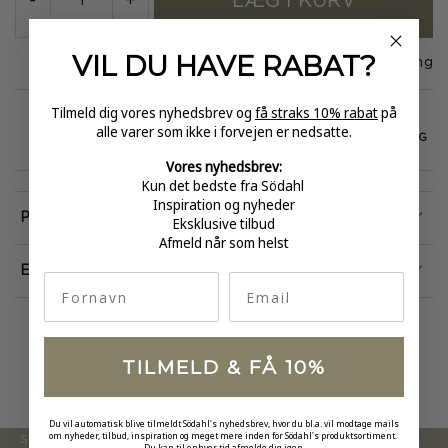
LÆG I KURV
-
+
VIL DU HAVE
RABAT?
På lager
1-3 dages levering
Tilmeld dig vores nyhedsbrev og
få straks 10% rabat
på
alle varer som ikke i forvejen er nedsatte.
GRATIS FRAGT
E-MÆRKET
HURTIG LEVERING
over 499
certificeret
1-3 hverdage
Vores nyhedsbrev:
Kun det bedste fra Södahl
Inspiration og nyheder
Produktinformation
Eksklusive tilbud
Afmeld når som helst
Egenskaber
fornavn
Email
TILMELD & FÅ 10%
Du vil automatisk blive tilmeldt Södahl's nyhedsbrev, hvor du bl.a. vil modtage mails
om nyheder, tilbud, inspiration og meget mere inden for Södahl's produktsortiment.
Södahl ønsker at tilbyde en moderne og attraktiv kollektion,
Du kan til enhver tid afmelde dig igen.