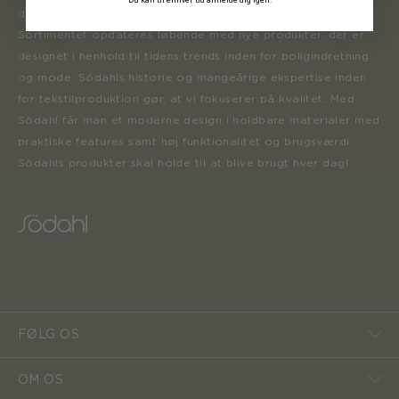
der inspirerer forbrugerne til at forny deres hjem.
Sortimentet opdateres løbende med nye produkter, der er
designet i henhold til tidens trends inden for boligindretning
og mode. Södahls historie og mangeårige ekspertise inden
for tekstilproduktion gør, at vi fokuserer på kvalitet. Med
Södahl får man et moderne design i holdbare materialer med
praktiske features samt høj funktionalitet og brugsværdi.
Södahls produkter skal holde til at blive brugt hver dag!
FØLG OS
OM OS