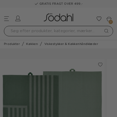
GRATIS FRAGT OVER 499,-
Log ind
Tilføj t
0
Produkter
Køkken
Viskestykker & Køkkenhåndklæder