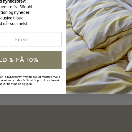
s nyhedsbrev:
GRATI
bedste fra Södahl
over 
ation og nyheder
klusive tilbud
d når som helst
Email
LD & FÅ 10%
dahl's nyhedsbrev, hvor du bl.a. vil modtage mails
 meget mere inden for Södahl's produktsortiment.
nhver tid afmelde dig igen.