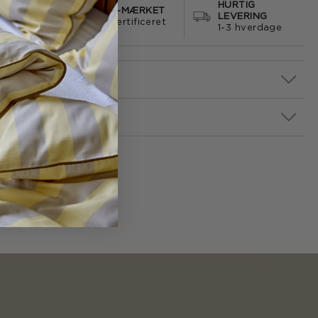
HURTIG
S FRAGT
E-MÆRKET
LEVERING
499
certificeret
1-3 hverdage