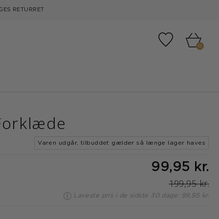
GES RETURRET
Tilføj til fa
0
Forklæde
Varen udgår, tilbuddet gælder så længe lager haves
99,95 kr.
199,95 kr.
Laveste pris i de sidste 30 dage: 99,95 kr.