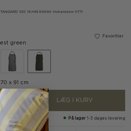
d
ANDARD 100 19.HIN.99040 Hohenstein HTTI
Favoritter
est green
valgte
70 x 91 cm
LÆG I KURV
+
På lager
1-3 dages levering