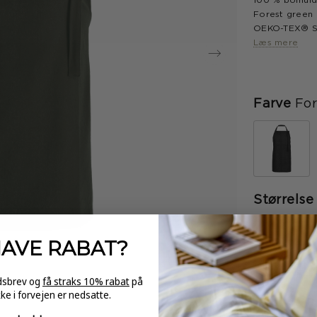
100 % bomul
Forest green
OEKO-TEX® ST
Læs mere
Farve
For
Størrelse
HAVE
RABAT?
-
edsbrev og
få straks 10% rabat
på
kke i forvejen er nedsatte.