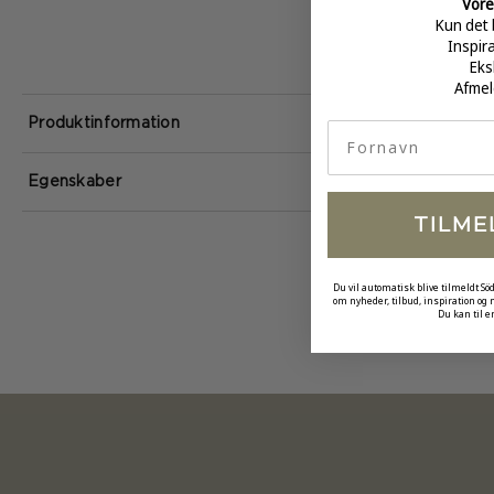
Vore
Kun det 
Inspir
Eks
Afmel
Produktinformation
fornavn
Egenskaber
TILME
Du vil automatisk blive tilmeldt Sö
om nyheder, tilbud, inspiration og
Du kan til e