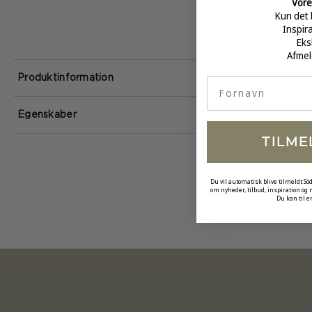
Vore
Kun det 
Inspir
Eks
Afmel
Produktinformation
fornavn
Egenskaber
TILME
Du vil automatisk blive tilmeldt Sö
om nyheder, tilbud, inspiration og
Du kan til e