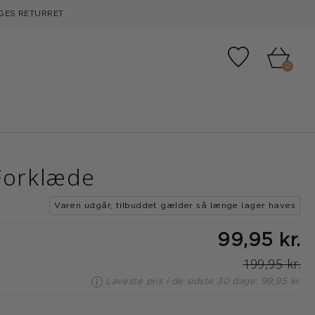
GES RETURRET
Tilføj til fa
0
Forklæde
Varen udgår, tilbuddet gælder så længe lager haves
99,95 kr.
199,95 kr.
Laveste pris i de sidste 30 dage: 99,95 kr.