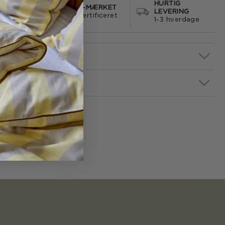
HURTIG
S FRAGT
E-MÆRKET
LEVERING
499
certificeret
1-3 hverdage