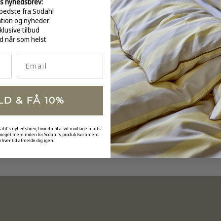
s nyhedsbrev:
GRATI
bedste fra Södahl
over 
ation og nyheder
klusive tilbud
d når som helst
Email
LD & FÅ 10%
dahl's nyhedsbrev, hvor du bl.a. vil modtage mails
 meget mere inden for Södahl's produktsortiment.
nhver tid afmelde dig igen.