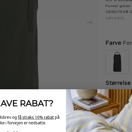
100 % bomul
Forest green
OEKO-TEX® ST
Læs mere
Farve
For
Størrelse
HAVE
RABAT?
-
edsbrev og
få straks 10% rabat
på
kke i forvejen er nedsatte.