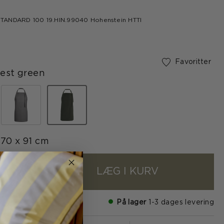
d
ANDARD 100 19.HIN.99040 Hohenstein HTTI
Favoritter
est green
valgte
70 x 91 cm
LÆG I KURV
+
På lager
1-3 dages levering