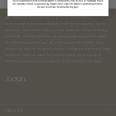
Du vil automatisk blive tilmeldt Södahl's nyhedsbrev, hvor du bl.a. vil modtage mails
om nyheder, tilbud, inspiration og meget mere inden for Södahl's produktsortiment.
Du kan til enhver tid afmelde dig igen.
Södahl ønsker at tilbyde en moderne og attraktiv kollektion,
der inspirerer forbrugerne til at forny deres hjem.
Sortimentet opdateres løbende med nye produkter, der er
designet i henhold til tidens trends inden for boligindretning
og mode. Södahls historie og mangeårige ekspertise inden
for tekstilproduktion gør, at vi fokuserer på kvalitet. Med
Södahl får man et moderne design i holdbare materialer med
praktiske features samt høj funktionalitet og brugsværdi.
Södahls produkter skal holde til at blive brugt hver dag!
FØLG OS