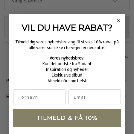
Vælg Størrelse
VIL DU HAVE
RABAT?
VÆLG VARIANT
-
+
Tilmeld dig vores nyhedsbrev og
få straks 10% rabat
på
alle varer som ikke i forvejen er nedsatte.
Vores nyhedsbrev:
GRATIS FRAGT
E-MÆRKET
HURTIG LEVERING
over 499
certificeret
1-3 hverdage
Kun det bedste fra Södahl
Inspiration og nyheder
Eksklusive tilbud
Afmeld når som helst
Produktinformation
fornavn
Email
Egenskaber
TILMELD & FÅ 10%