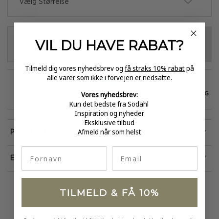
Vælg Størrelse
VIL DU HAVE
RABAT?
VÆLG VARIANT
-
+
Tilmeld dig vores nyhedsbrev og
få straks 10% rabat
på
alle varer som ikke i forvejen er nedsatte.
Vores nyhedsbrev:
GRATIS FRAGT
E-MÆRKET
HURTIG LEVERING
over 499
certificeret
1-3 hverdage
Kun det bedste fra Södahl
Inspiration og nyheder
Eksklusive tilbud
Afmeld når som helst
Produktinformation
fornavn
Email
Egenskaber
TILMELD & FÅ 10%