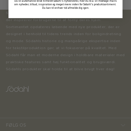
Du vil automatisk blive tilmeldt Södahl's nyhedsbrev, hvor du bl.a. vil modtage mails
om nyheder, tilbud, inspiration og meget mere inden for Södahl's produktsortiment.
Du kan til enhver tid afmelde dig igen.
Södahl ønsker at tilbyde en moderne og attraktiv kollektion,
der inspirerer forbrugerne til at forny deres hjem.
Sortimentet opdateres løbende med nye produkter, der er
designet i henhold til tidens trends inden for boligindretning
og mode. Södahls historie og mangeårige ekspertise inden
for tekstilproduktion gør, at vi fokuserer på kvalitet. Med
Södahl får man et moderne design i holdbare materialer med
praktiske features samt høj funktionalitet og brugsværdi.
Södahls produkter skal holde til at blive brugt hver dag!
FØLG OS